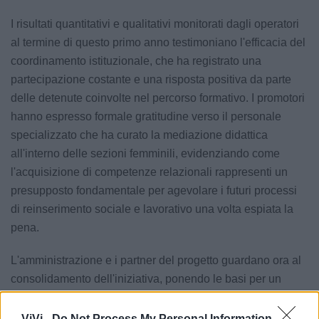
I risultati quantitativi e qualitativi monitorati dagli operatori
al termine di questo primo anno testimoniano l'efficacia del
coordinamento istituzionale, che ha registrato una
partecipazione costante e una risposta positiva da parte
delle detenute coinvolte nel percorso formativo. I promotori
hanno espresso formale gratitudine verso il personale
specializzato che ha curato la mediazione didattica
all'interno delle sezioni femminili, evidenziando come
l'acquisizione di competenze relazionali rappresenti un
presupposto fondamentale per agevolare i futuri processi
di reinserimento sociale e lavorativo una volta espiata la
pena.
L'amministrazione e i partner del progetto guardano ora al
consolidamento dell'iniziativa, ponendo le basi per un
rinnovo delle attività educative nelle prossime stagioni.
ViVi -
Do Not Process My Personal Information