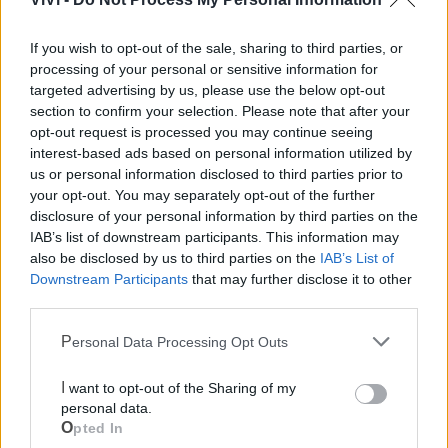
Le notizie del giorno sul tuo smartphone
If you wish to opt-out of the sale, sharing to third parties, or
Ricevi gratuitamente ogni giorno le notizie della tua
processing of your personal or sensitive information for
città direttamente sul tuo smartphone. Scarica Telegram
targeted advertising by us, please use the below opt-out
e
clicca qui
section to confirm your selection. Please note that after your
opt-out request is processed you may continue seeing
interest-based ads based on personal information utilized by
us or personal information disclosed to third parties prior to
LE INFO UTILI DI MASSAFRA
your opt-out. You may separately opt-out of the further
disclosure of your personal information by third parties on the
Farmacia di turno
IAB’s list of downstream participants. This information may
also be disclosed by us to third parties on the
IAB’s List of
Downstream Participants
that may further disclose it to other
Cimitero
third parties.
Personal Data Processing Opt Outs
Ufficio Postale
I want to opt-out of the Sharing of my
Guardia Medica
personal data.
Opted In