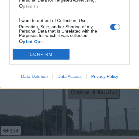
Personal Data for Targeted Advertising.
Scopri tutte le notizie, gli eventi e la Web TV di Cia Puglia - Area
Opted In
Due Mari
I want to opt-out of Collection, Use,
Retention, Sale, and/or Sharing of my
Personal Data that Is Unrelated with the
Purposes for which it was collected.
Opted Out
CONFIRM
Le ultime notizie di Massafra
Data Deletion
Data Access
Privacy Policy
134