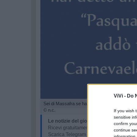
ViVi -
Do N
Sei di Massafra se hai detto almeno una volta “
© n.c.
If you wish 
sensitive in
Le notizie del giorno sul tuo smartpho
confirm you
Ricevi gratuitamente ogni giorno le notizi
continue se
Scarica Telegram e
clicca qui
information 