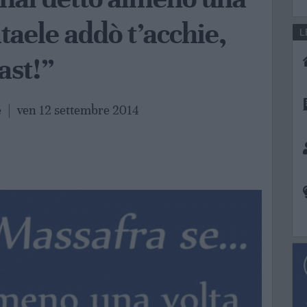
taele addò t’acchie,
L
ast!”
e
|
ven 12 settembre 2014