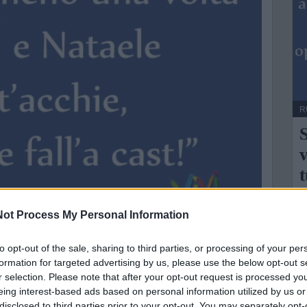
R
S
v
t
ot Process My Personal Information
L
Pasqua e Nataele addò t’acchie, Carnevaele fall’a cast!” |
..
to opt-out of the sale, sharing to third parties, or processing of your per
formation for targeted advertising by us, please use the below opt-out s
ne
r selection. Please note that after your opt-out request is processed y
e della tua città direttamente sul tuo smartphone.
eing interest-based ads based on personal information utilized by us or
disclosed to third parties prior to your opt-out. You may separately opt-