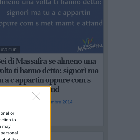
UBRICHE
ei di Massafra se almeno una
olta ti hanno detto: signorì ma
u a c appartin oppure com s
met mamt e attand
a redazione - ven 12 settembre 2014
.
sonal or
ection to
ou may
 personal
out of the