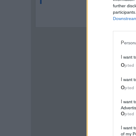
further disc
participants
Downstream 
Perso
I want 
Opted 
I want 
Opted 
I want to opt-out of processing my Personal Data for Targeted
Advertis
Opted 
I want to opt-out of Collection, Use, Retention, Sale, and/or Sharing
of my P