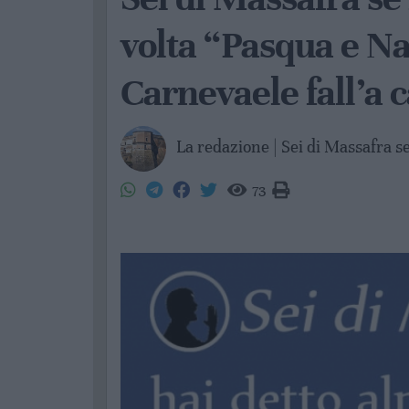
volta “Pasqua e Na
Carnevaele fall’a c
La redazione | Sei di Massafra s
73