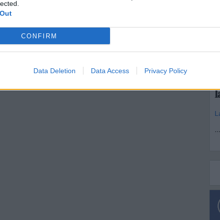
lected.
 Out
CONFIRM
R
S
Data Deletion
Data Access
Privacy Policy
v
l
L
..