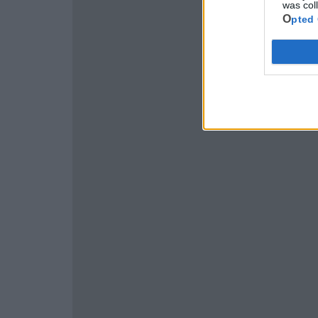
was col
Opted