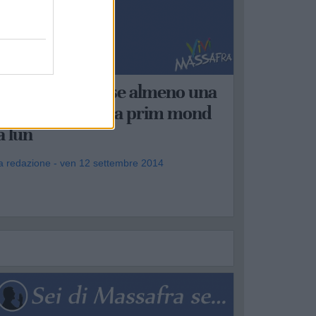
UBRICHE
ei di Massafra se almeno una
olta hai giocato a prim mond
a lun
a redazione - ven 12 settembre 2014
.