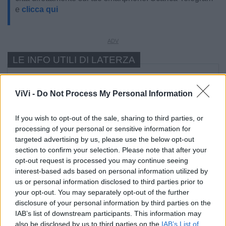
e
clicca qui
LE INFO UTILI DI LATERZA
Farmacia di turno
ViVi -
Do Not Process My Personal Information
Cimitero
If you wish to opt-out of the sale, sharing to third parties, or
processing of your personal or sensitive information for
Ufficio Postale
targeted advertising by us, please use the below opt-out
section to confirm your selection. Please note that after your
opt-out request is processed you may continue seeing
Guardia Medica
interest-based ads based on personal information utilized by
us or personal information disclosed to third parties prior to
your opt-out. You may separately opt-out of the further
Canile
disclosure of your personal information by third parties on the
IAB’s list of downstream participants. This information may
Polizia Locale
also be disclosed by us to third parties on the
IAB’s List of