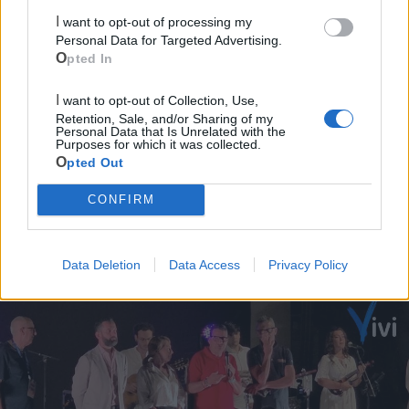
Cia Agricoltori Italiani | Puglia - Area Due
I want to opt-out of processing my
Personal Data for Targeted Advertising.
Mari
Opted In
Scopri tutte le notizie, gli eventi e la Web TV di Cia Puglia - Area
I want to opt-out of Collection, Use,
Due Mari
Retention, Sale, and/or Sharing of my
Personal Data that Is Unrelated with the
Purposes for which it was collected.
Opted Out
CONFIRM
Le ultime notizie di Castellaneta
Data Deletion
Data Access
Privacy Policy