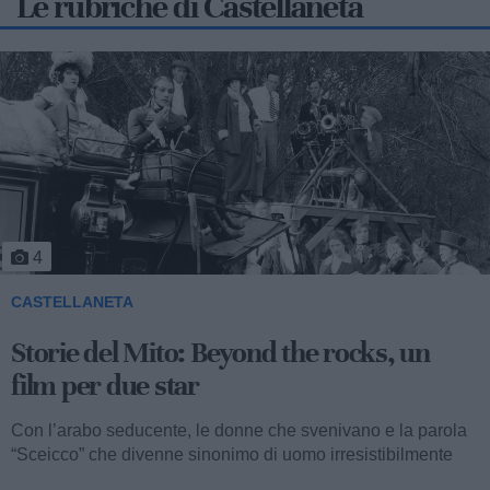
Le rubriche di Castellaneta
5
CASTELLANETA
Storie del Mito: Uno sceicco esuberante
Valentino fu consacrato attore internazionale, come abbiamo
visto, con il film “I quattro cavalieri dell’Apocalisse”. Così
cominciava...