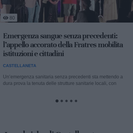
194
A volte ritornano: ecco la commedia
«Mangèt’ e b’vit’ ca u’ munn’ s’è capit’!»
CASTELLANETA
La compagnia teatrale «I’ Fratill’ da’n’Dulurét’» torna in
scena dopo vent’anni di assenza con...