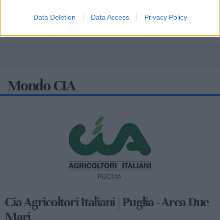
Data Deletion
Data Access
Privacy Policy
Mondo CIA
Cia Agricoltori Italiani | Puglia - Area Due
Mari