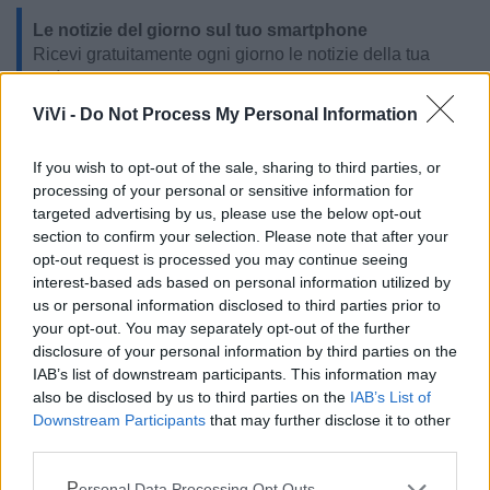
Le notizie del giorno sul tuo smartphone
Ricevi gratuitamente ogni giorno le notizie della tua
città direttamente sul tuo smartphone. Scarica Telegram
e
clicca qui
ViVi -
Do Not Process My Personal Information
If you wish to opt-out of the sale, sharing to third parties, or
processing of your personal or sensitive information for
LE INFO UTILI DI CASTELLANETA
targeted advertising by us, please use the below opt-out
section to confirm your selection. Please note that after your
Farmacia di turno
opt-out request is processed you may continue seeing
interest-based ads based on personal information utilized by
us or personal information disclosed to third parties prior to
Cimitero
your opt-out. You may separately opt-out of the further
disclosure of your personal information by third parties on the
IAB’s list of downstream participants. This information may
Ufficio Postale
also be disclosed by us to third parties on the
IAB’s List of
Downstream Participants
that may further disclose it to other
Guardia Medica
third parties.
Personal Data Processing Opt Outs