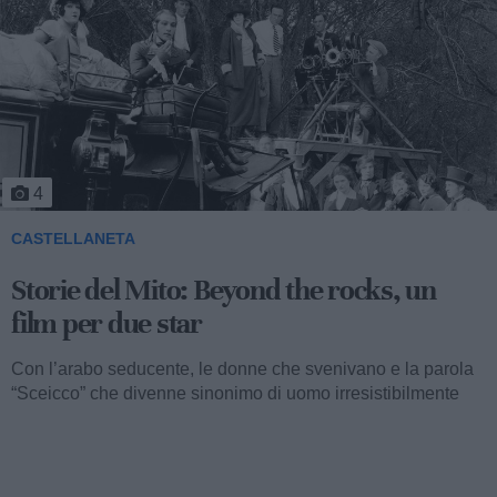
5
CASTELLANETA
Storie del Mito: Uno sceicco esuberante
Valentino fu consacrato attore internazionale, come abbiamo
visto, con il film “I quattro cavalieri dell’Apocalisse”. Così
cominciava...