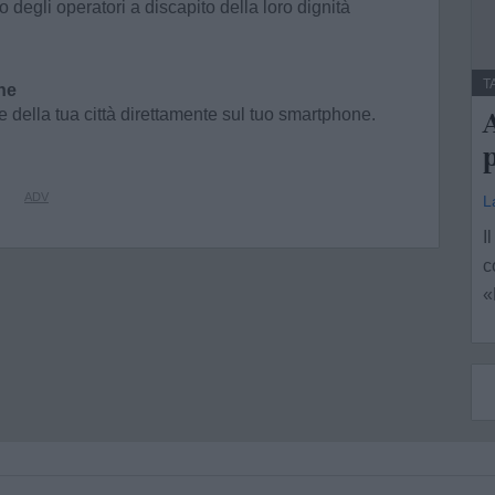
o degli operatori a discapito della loro dignità
T
ne
e della tua città direttamente sul tuo smartphone.
A
p
L
I
c
«