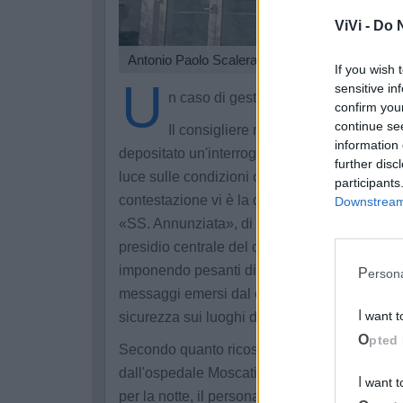
ViVi -
Do N
Antonio Paolo Scalera
If you wish 
U
sensitive in
n caso di gestione logistica e tutela 
confirm you
continue se
Il consigliere regionale Antonio Pao
information 
depositato un'interrogazione urgente indirizz
further disc
luce sulle condizioni operative del personale
participants
contestazione vi è la decisione, assunta dal
Downstream 
«SS. Annunziata», di concentrare dallo scorso 1
presidio centrale del capoluogo. Una scelta
imponendo pesanti disagi logistici e spianand
Perso
messaggi emersi dal caso richiamano i valori i
I want 
sicurezza sui luoghi di lavoro e dell'efficie
Opted 
Secondo quanto ricostruito dal consigliere, il
dall'ospedale Moscati a un contorto iter orga
I want 
per la notte, il personale deve recarsi nella 