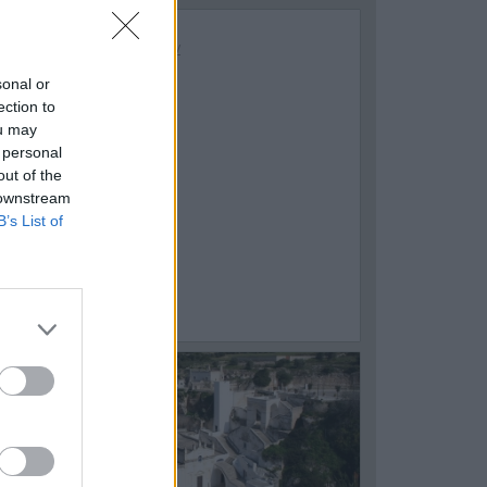
sonal or
ection to
ou may
 personal
out of the
 downstream
B’s List of