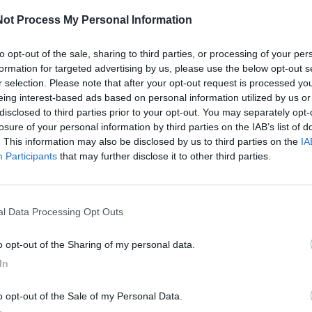
ot Process My Personal Information
to opt-out of the sale, sharing to third parties, or processing of your per
formation for targeted advertising by us, please use the below opt-out s
del personale scuote la sanità ionica.
r selection. Please note that after your opt-out request is processed y
eing interest-based ads based on personal information utilized by us or
lo Scalera, segretario della Commissione Sanità, ha
disclosed to third parties prior to your opt-out. You may separately opt-
ata all'assessore regionale alla Sanità per fare piena
losure of your personal information by third parties on the IAB’s list of
 autista delle ambulanze a Taranto. Al centro della
. This information may also be disclosed by us to third parties on the
IA
la Direzione Medica del Presidio Ospedaliero Centrale
Participants
that may further disclose it to other third parties.
° giugno 2026 tutti i turni notturni degli autisti nel
 che, secondo le denunce raccolte, starebbe
o la strada a soluzioni alloggiative precarie. I
nal Data Processing Opt Outs
stituzionali della dignità dei lavoratori, della
to opt-out of the Sharing of my personal data.
nza dei servizi di emergenza-urgenza.
In
 nuovo assetto costringerebbe gli autisti provenienti
nizzativo: prima di prendere servizio al SS. Annunziata
to opt-out of the Sale of my Personal Data.
sede d'origine per accedere a spogliatoi e armadietti,