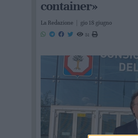
container»
La Redazione
|
gio 18 giugno
51