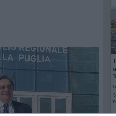
T
L
a
L
S
l