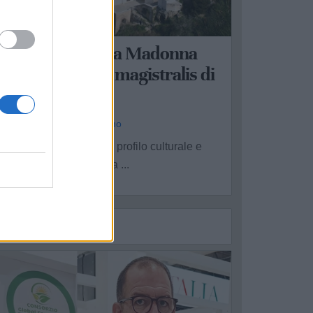
ARANTO
Al Santuario della Madonna
ella Scala lectio magistralis di
Rodolfo Papa
a Redazione - mer 3 giugno
n appuntamento di alto profilo culturale e
pirituale è in programma ...