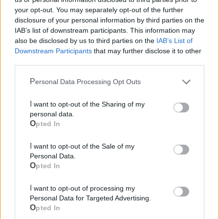
your opt-out. You may separately opt-out of the further
disclosure of your personal information by third parties on the
Mondo CIA
IAB’s list of downstream participants. This information may
also be disclosed by us to third parties on the
IAB’s List of
Downstream Participants
that may further disclose it to other
third parties.
Personal Data Processing Opt Outs
I want to opt-out of the Sharing of my
personal data.
Opted In
Cia Agricoltori Italiani | Puglia - Area Due
I want to opt-out of the Sale of my
Personal Data.
Mari
Opted In
Scopri tutte le notizie, gli eventi e la Web TV di Cia Puglia - Area
I want to opt-out of processing my
Due Mari
Personal Data for Targeted Advertising.
Opted In