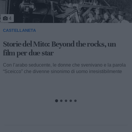
5
CASTELLANETA
Storie del Mito: Uno sceicco esuberante
Valentino fu consacrato attore internazionale, come abbiamo
visto, con il film “I quattro cavalieri dell’Apocalisse”. Così
cominciava...