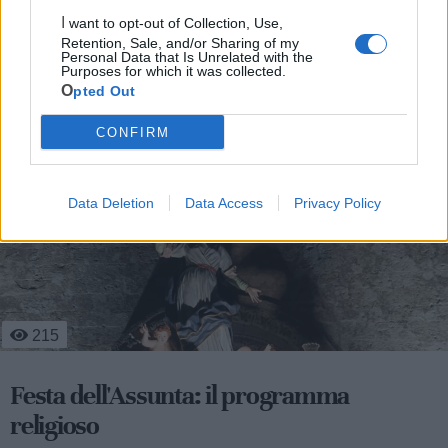
I want to opt-out of Collection, Use,
Retention, Sale, and/or Sharing of my
Personal Data that Is Unrelated with the
Purposes for which it was collected.
Opted Out
Le ultime notizie di Castellaneta
CONFIRM
Data Deletion
Data Access
Privacy Policy
345
Centro storico in festa per san Domenico
tra celebrazioni religiose, sport e musica