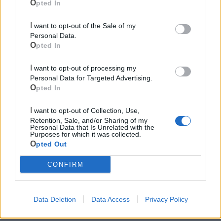
Mondo CIA
Opted In
I want to opt-out of the Sale of my
Personal Data.
Opted In
I want to opt-out of processing my
Personal Data for Targeted Advertising.
Opted In
I want to opt-out of Collection, Use,
Retention, Sale, and/or Sharing of my
Cia Agricoltori Italiani | Puglia - Area Due
Personal Data that Is Unrelated with the
Purposes for which it was collected.
Mari
Opted Out
Scopri tutte le notizie, gli eventi e la Web TV di Cia Puglia - Area
CONFIRM
Due Mari
Data Deletion
Data Access
Privacy Policy