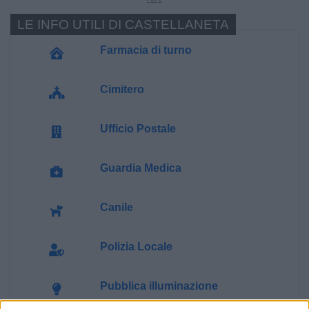
LE INFO UTILI DI CASTELLANETA
Farmacia di turno
Cimitero
Ufficio Postale
Guardia Medica
Canile
Polizia Locale
Pubblica illuminazione