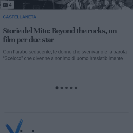
5
CASTELLANETA
Storie del Mito: Uno sceicco esuberante
Valentino fu consacrato attore internazionale, come abbiamo
visto, con il film “I quattro cavalieri dell’Apocalisse”. Così
cominciava...