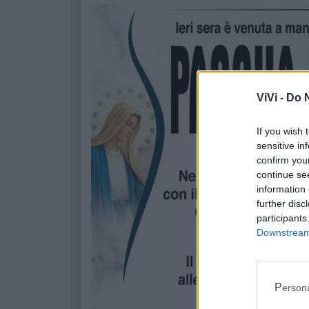
ViVi -
Do N
If you wish 
sensitive in
confirm you
continue se
information 
further disc
participants
Downstream 
Perso