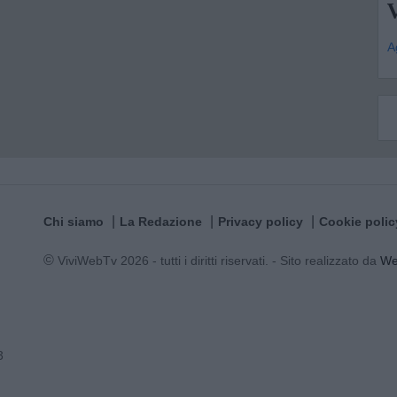
V
A
Chi siamo
La Redazione
Privacy policy
Cookie polic
© ViviWebTv 2026 - tutti i diritti riservati. - Sito realizzato da
W
3