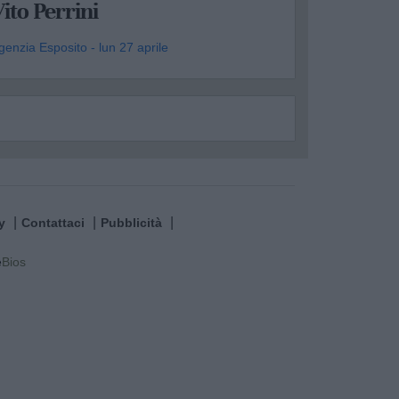
ito Perrini
genzia Esposito - lun 27 aprile
y
Contattaci
Pubblicità
e
Bios