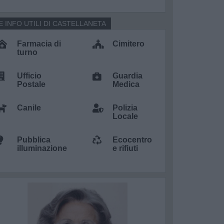
E INFO UTILI DI CASTELLANETA
Farmacia di
Cimitero
turno
Ufficio
Guardia
Postale
Medica
Canile
Polizia
Locale
Pubblica
Ecocentro
illuminazione
e rifiuti