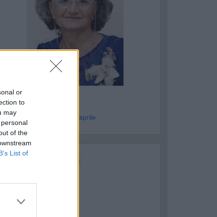
ASTELLANETA
sonal or
dvige Ciulli
ection to
ou may
genzia Esposito - dom 19 aprile
 personal
out of the
 downstream
B’s List of