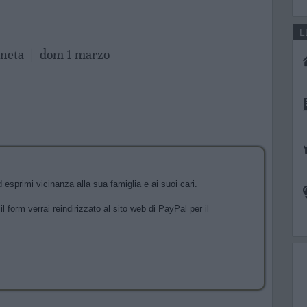
L
aneta
|
dom 1 marzo
esprimi vicinanza alla sua famiglia e ai suoi cari.
l form verrai reindirizzato al sito web di PayPal per il