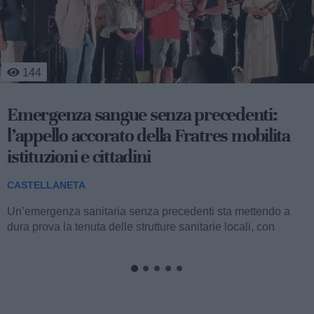
319
A volte ritornano: ecco la commedia
«Mangèt’ e b’vit’ ca u’ munn’ s’è capit’!»
CASTELLANETA
La compagnia teatrale «I’ Fratill’ da’n’Dulurét’» torna in
scena dopo vent’anni di assenza con...