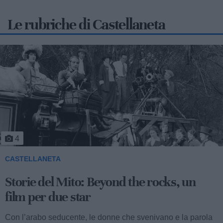
Le rubriche di Castellaneta
5
CASTELLANETA
Storie del Mito: Uno sceicco esuberante
Valentino fu consacrato attore internazionale, come abbiamo
visto, con il film “I quattro cavalieri dell’Apocalisse”. Così