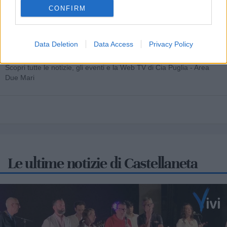
CONFIRM
Cia Agricoltori Italiani | Puglia - Area Due
Data Deletion
Data Access
Privacy Policy
Mari
Scopri tutte le notizie, gli eventi e la Web TV di Cia Puglia - Area
Due Mari
Le ultime notizie di Castellaneta