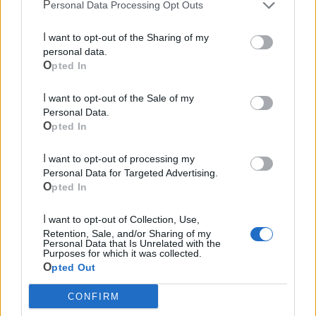
Personal Data Processing Opt Outs
Il riconoscimento di Industria Felix non è un punto d’arrivo,
I want to opt-out of the Sharing of my
ma un nuovo slancio verso il futuro. Come ha dichiarato la
personal data.
presidente Veronica Salinaro: «Lavoriamo ogni giorno per
Opted In
dare dignità, voce e prospettiva a chi spesso viene
dimenticato. Questo premio ci spinge a fare ancora meglio,
I want to opt-out of the Sale of my
a puntare sull’innovazione sociale, sulla qualità dei servizi
Personal Data.
Opted In
e sul rafforzamento della nostra rete territoriale. Essere
premiati insieme a grandi aziende è motivo di orgoglio, ma
I want to opt-out of processing my
anche di responsabilità».
Personal Data for Targeted Advertising.
Opted In
Il prossimo passo? Continuare a innovare, ascoltare e
costruire, affinché anche da Taranto si possa continuare a
I want to opt-out of Collection, Use,
Retention, Sale, and/or Sharing of my
raccontare una storia di impresa, cura e comunità.
Personal Data that Is Unrelated with the
Purposes for which it was collected.
Opted Out
CONFIRM