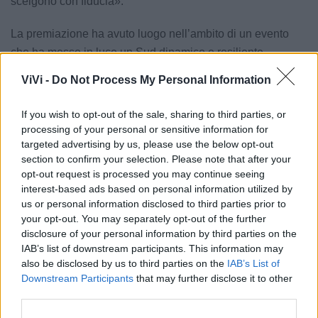
scelgono con fiducia».
La premiazione ha avuto luogo nell’ambito di un evento
che ha messo in luce un Sud dinamico e resiliente.
Secondo i dati diffusi da Industria Felix Magazine, in
ViVi -
Do Not Process My Personal Information
collaborazione con Cerved e Il Sole 24 Ore, oltre il 90%
delle imprese del Sud Italia analizzate ha chiuso il 2023 in
If you wish to opt-out of the sale, sharing to third parties, or
utile. La provincia di Taranto, con le sue 8 aziende
processing of your personal or sensitive information for
premiate, conferma la propria vitalità economica e la
targeted advertising by us, please use the below opt-out
section to confirm your selection. Please note that after your
capacità di generare valore anche in settori complessi
opt-out request is processed you may continue seeing
come quello sanitario e sociosanitario.
interest-based ads based on personal information utilized by
us or personal information disclosed to third parties prior to
Con oltre 400 collaboratori e più di 20 strutture operative
your opt-out. You may separately opt-out of the further
sul territorio, Nuova Luce rappresenta oggi una delle
disclosure of your personal information by third parties on the
IAB’s list of downstream participants. This information may
principali realtà pugliesi impegnate nell’erogazione di
also be disclosed by us to third parties on the
IAB’s List of
servizi riabilitativi, residenziali, semiresidenziali e
Downstream Participants
that may further disclose it to other
domiciliari per persone con disabilità psichica, anziani
third parties.
fragili e soggetti in condizioni di vulnerabilità sociale.