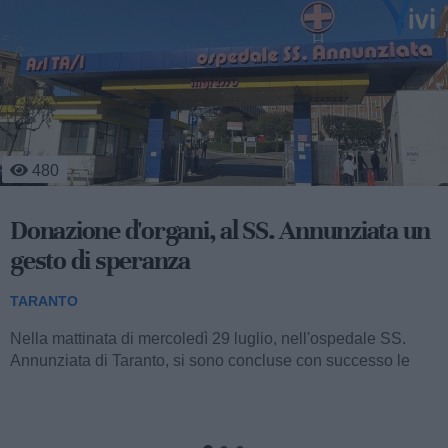
531
Agricoltura, a Massafra si coltiva
l'innovazione del CSR
TARANTO
Nella sede operativa del Consorzio Global Fresh
Fruit (collocata al km 640+400 della Strada Statale 7 Appia,
tra Taranto e Massafra) si è...