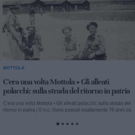
2
MOTTOLA
C'era una volta Mottola • La banda
musicale: quando arriva è giorno di festa
C'era una volta Mottola • La banda musicale: quando arriva
è giorno di festa | © n.c. Il popolo ha amato le bande
musicali, e un...