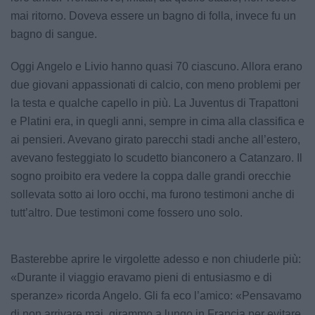
mai ritorno. Doveva essere un bagno di folla, invece fu un
bagno di sangue.
Oggi Angelo e Livio hanno quasi 70 ciascuno. Allora erano
due giovani appassionati di calcio, con meno problemi per
la testa e qualche capello in più. La Juventus di Trapattoni
e Platini era, in quegli anni, sempre in cima alla classifica e
ai pensieri. Avevano girato parecchi stadi anche all’estero,
avevano festeggiato lo scudetto bianconero a Catanzaro. Il
sogno proibito era vedere la coppa dalle grandi orecchie
sollevata sotto ai loro occhi, ma furono testimoni anche di
tutt’altro. Due testimoni come fossero uno solo.
Basterebbe aprire le virgolette adesso e non chiuderle più:
«Durante il viaggio eravamo pieni di entusiasmo e di
speranze» ricorda Angelo. Gli fa eco l’amico: «Pensavamo
di non arrivare mai, girammo a lungo in Francia per evitare