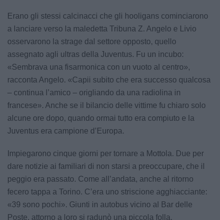
Erano gli stessi calcinacci che gli hooligans cominciarono
a lanciare verso la maledetta Tribuna Z. Angelo e Livio
osservarono la strage dal settore opposto, quello
assegnato agli ultras della Juventus. Fu un incubo:
«Sembrava una fisarmonica con un vuoto al centro»,
racconta Angelo. «Capii subito che era successo qualcosa
– continua l’amico – origliando da una radiolina in
francese». Anche se il bilancio delle vittime fu chiaro solo
alcune ore dopo, quando ormai tutto era compiuto e la
Juventus era campione d’Europa.
Impiegarono cinque giorni per tornare a Mottola. Due per
dare notizie ai familiari di non starsi a preoccupare, che il
peggio era passato. Come all’andata, anche al ritorno
fecero tappa a Torino. C’era uno striscione agghiacciante:
«39 sono pochi». Giunti in autobus vicino al Bar delle
Poste, attorno a loro si radunò una piccola folla.