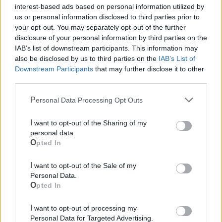
interest-based ads based on personal information utilized by
us or personal information disclosed to third parties prior to
Le notizie del giorno sul tuo smartphone
your opt-out. You may separately opt-out of the further
Ricevi gratuitamente ogni giorno le notizie della tua
disclosure of your personal information by third parties on the
città direttamente sul tuo smartphone. Scarica Telegram
IAB’s list of downstream participants. This information may
e
clicca qui
also be disclosed by us to third parties on the
IAB’s List of
Downstream Participants
that may further disclose it to other
third parties.
Personal Data Processing Opt Outs
LE INFO UTILI DI MOTTOLA
Farmacia di turno
I want to opt-out of the Sharing of my
personal data.
Opted In
Cimitero
I want to opt-out of the Sale of my
Personal Data.
Ufficio Postale
Opted In
Guardia Medica
I want to opt-out of processing my
Personal Data for Targeted Advertising.