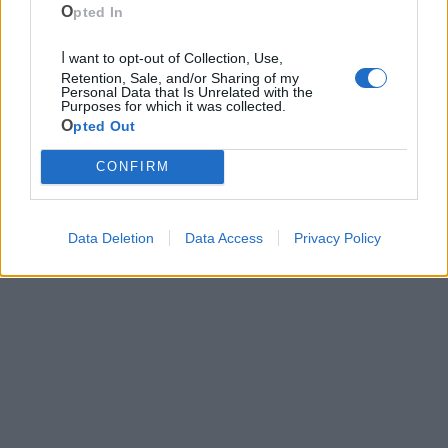
Opted In
Canile
I want to opt-out of Collection, Use,
Retention, Sale, and/or Sharing of my
Polizia Locale
Personal Data that Is Unrelated with the
Purposes for which it was collected.
Opted Out
Ecocentro e rifiuti
CONFIRM
Data Deletion
Data Access
Privacy Policy