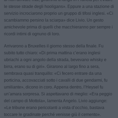
le stesse strade degli hooligans». Eppure a una stazione di
servizio incrociarono proprio un gruppo di tifosi inglesi. «Ci
scambiammo persino la sciarpa» dice Livio. Un gesto
amichevole prima di quelli che macchieranno per sempre i
ricordi intimi di ognuno di loro.
Arrivarono a Bruxelles il giorno stesso della finale. Fu
subito tutto chiaro: «Di prima mattina c’erano inglesi
ubriachi a ogni angolo della strada, bevevano whisky e
birra, erano su di giri». Girarono al largo fino a sera,
sembrava quasi tranquillo: «Ci fecero entrare da una
porticina, accovacciati sotto i cavalli di due gendarmi, fu
umiliante», dicono in coro. Appena dentro, l’Heysel fu
un’amara sorpresa. Si aspettavano di meglio: «Era peggio
del campo di Mottola», lamenta Angelo. Livio aggiunge:
«Le tribune erano pericolanti a vista d’occhio, bastava
toccare le gradinate perché venisse giù il cemento».