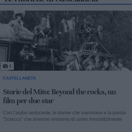
5
CASTELLANETA
Storie del Mito: Uno sceicco esuberante
Valentino fu consacrato attore internazionale, come abbiamo
visto, con il film “I quattro cavalieri dell’Apocalisse”. Così
cominciava...