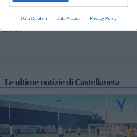
Cia Agricoltori Italiani | Puglia - Area Due
Mari
Data Deletion
Data Access
Privacy Policy
Scopri tutte le notizie, gli eventi e la Web TV di Cia Puglia - Area
Due Mari
Le ultime notizie di Castellaneta