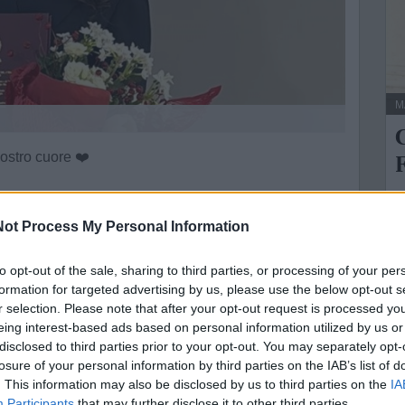
M
nostro cuore ❤️
G
ot Process My Personal Information
C
ia
F
to opt-out of the sale, sharing to third parties, or processing of your per
c
formation for targeted advertising by us, please use the below opt-out s
r selection. Please note that after your opt-out request is processed y
mozionale.
eing interest-based ads based on personal information utilized by us or
disclosed to third parties prior to your opt-out. You may separately opt-
ne
losure of your personal information by third parties on the IAB’s list of
e della tua città direttamente sul tuo smartphone.
. This information may also be disclosed by us to third parties on the
IA
Participants
that may further disclose it to other third parties.