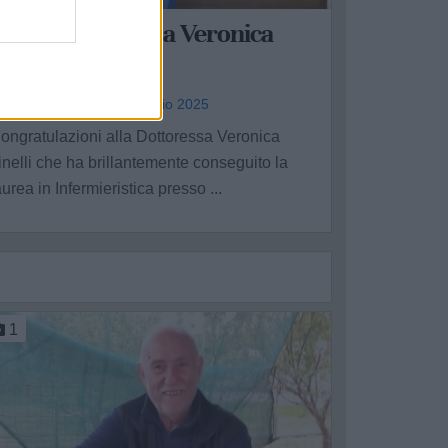
ongratulazioni a Veronica
inelli
alerio Tinelli - mer 7 maggio 2025
ongratulazioni alla Dottoressa Veronica
inelli che ha brillantemente conseguito la
aurea in Infermieristica presso ...
1