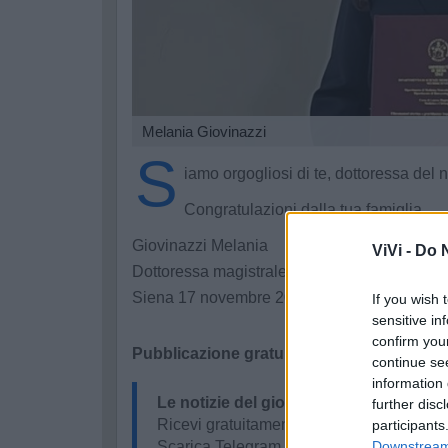
Melania Giovinazzi
S
iamo orgogliosi di te, dottoressa del 
Congratulazioni dalla tua famiglia.
Giovinazzi Melania
ViVi -
Do N
Dottoressa magistrale in Medicina e Chirurg
Siena 17 novembre 2025
If you wish 
sensitive in
confirm you
Pubblicazione gratuita tramite codice pro
continue se
information 
Le notizie del giorno sul tuo smartpho
further disc
Ricevi gratuitamente ogni giorno le notizi
participants
Downstream 
Scarica Telegram e
clicca qui