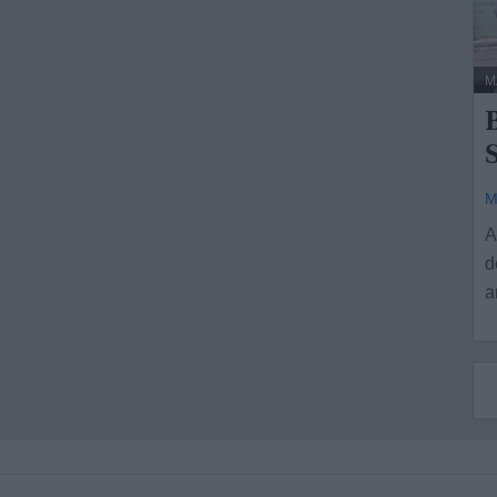
M
S
M
A
d
a