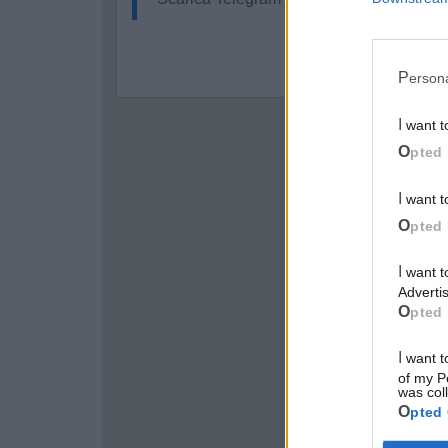
Perso
I want 
Opted 
I want 
Opted 
I want to opt-out of processing my Personal Data for Targeted
Advertis
Opted 
I want to opt-out of Collection, Use, Retention, Sale, and/or Sharing
of my P
was col
Opted