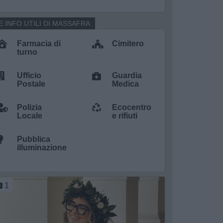
E INFO UTILI DI MASSAFRA
Farmacia di
Cimitero
turno
Ufficio
Guardia
Postale
Medica
Polizia
Ecocentro
Locale
e rifiuti
Pubblica
illuminazione
1