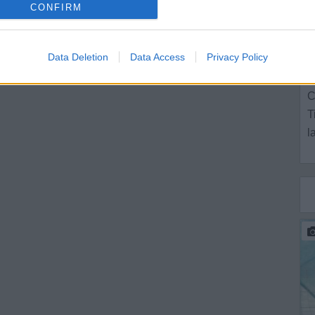
CONFIRM
C
T
Data Deletion
Data Access
Privacy Policy
V
C
T
l