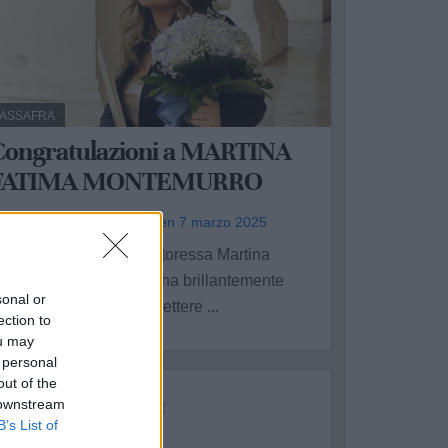
ASSAFRA
Congratulazioni a MARTINA
FATIMA MONTEMURRO
IADA MONTEMURRO - ven 7 marzo 2025
ongratulazioni alla Dottoressa Martina
atima Montemurro che ha brillantemente
sonal or
onseguito la laurea in Lettere ...
ection to
ou may
 personal
out of the
 downstream
B’s List of