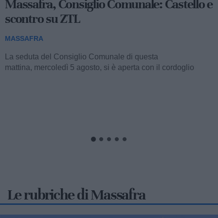
340
Massafra, Futuro Nazionale:
"Maggioranza in stallo"
MASSAFRA
La recente seduta del Consiglio Comunale di stamattina,
interrottasi per la mancanza del numero legale, ha innescato
una dura presa di posizione da parte...
Le rubriche di Massafra