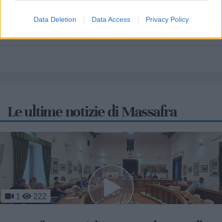
Mari
Scopri tutte le notizie, gli eventi e la Web TV di Cia Puglia - Area
Data Deletion
Data Access
Privacy Policy
Due Mari
Le ultime notizie di Massafra