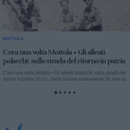
2
MOTTOLA
C'era una volta Mottola • La banda
musicale: quando arriva è giorno di festa
C'era una volta Mottola • La banda musicale: quando arriva
è giorno di festa | © n.c. Il popolo ha amato le bande
musicali, e un...