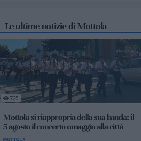
Le ultime notizie di Mottola
1.396
Massafra, Mottola e Crispiano: controlli
straordinari dei carabinieri, due denunce
e vari sequestri