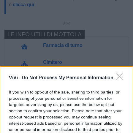
e
clicca qui
LE INFO UTILI DI MOTTOLA
Farmacia di turno
Cimitero
ViVi -
Do Not Process My Personal Information
Ufficio Postale
If you wish to opt-out of the sale, sharing to third parties, or
Guardia Medica
processing of your personal or sensitive information for
targeted advertising by us, please use the below opt-out
section to confirm your selection. Please note that after your
Canile
opt-out request is processed you may continue seeing
interest-based ads based on personal information utilized by
us or personal information disclosed to third parties prior to
Polizia Locale