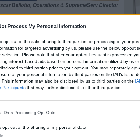
scar Bellotto, Operations & SupremeServ Director
inaio di persone, tra cui l'Amministratore Delegato,
P
ndividere questo significativo traguardo aziendale con
ot Process My Personal Information
D
da musica dal vivo e momenti ricreativi, mentre i più
N
iche e passatempi. Si è trattato di un'opportunità
to opt-out of the sale, sharing to third parties, or processing of your per
formation for targeted advertising by us, please use the below opt-out s
 in questi cento anni di storia e per consolidare lo
r selection. Please note that after your opt-out request is processed y
L
traddistingue il Gruppo KSB.
eing interest-based ads based on personal information utilized by us or
U
disclosed to third parties prior to your opt-out. You may separately opt-
i fu fondata la “Società Italiana Pompe Klein”, prima
s
losure of your personal information by third parties on the IAB’s list of
a Principe Umberto 28 a Milano e un’officina in via
. This information may also be disclosed by us to third parties on the
IA
r
 KSB Italia S.p.A. e celebra il centenario dalla sua
Participants
that may further disclose it to other third parties.
 filiale rappresentava il primo insediamento
enthaler Maschinen- & Armatur-Fabrik Klein, Schanzlin
apida espansione, con un primo trasferimento in via
nal Data Processing Opt Outs
 spostamento nella zona di Milano Precotto. Nel 1929,
ma Lombarda Costruzione Pompe”.
to opt-out of the Sharing of my personal data.
In
ovata e restaurata presso la sede di Concorezzo (MB):