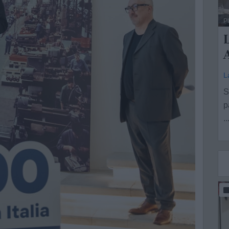
P
L
A
L
S
p
..