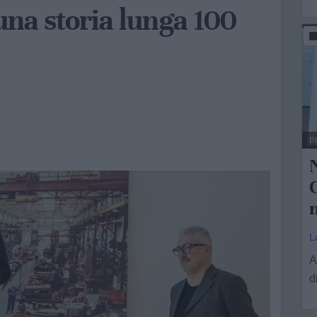
 una storia lunga 100
P
C
m
L
A
d