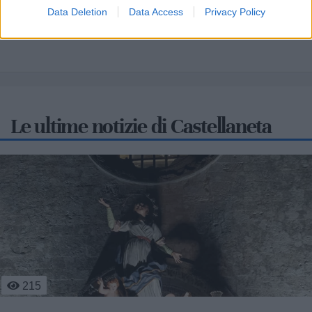
Due Mari
Data Deletion
Data Access
Privacy Policy
Le ultime notizie di Castellaneta
345