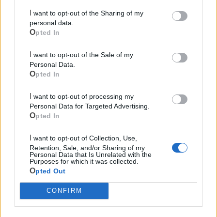
I want to opt-out of the Sharing of my
personal data.
Opted In
I want to opt-out of the Sale of my
Mondo CIA
Personal Data.
Opted In
I want to opt-out of processing my
Personal Data for Targeted Advertising.
Opted In
I want to opt-out of Collection, Use,
Retention, Sale, and/or Sharing of my
Personal Data that Is Unrelated with the
Purposes for which it was collected.
Opted Out
Cia Agricoltori Italiani | Puglia - Area Due
CONFIRM
Mari
Scopri tutte le notizie, gli eventi e la Web TV di Cia Puglia - Area