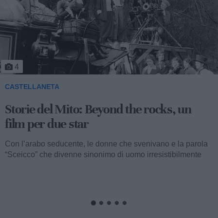
5
CASTELLANETA
Storie del Mito: Uno sceicco esuberante
Valentino fu consacrato attore internazionale, come abbiamo
visto, con il film “I quattro cavalieri dell’Apocalisse”. Così
cominciava...