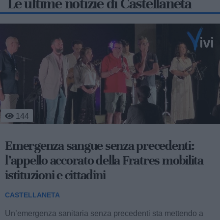
Le ultime notizie di Castellaneta
319
A volte ritornano: ecco la commedia
«Mangèt’ e b’vit’ ca u’ munn’ s’è capit’!»
CASTELLANETA
La compagnia teatrale «I’ Fratill’ da’n’Dulurét’» torna in
scena dopo vent’anni di assenza con...