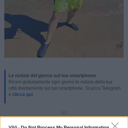
Le notizie del giorno sul tuo smartphone
Ricevi gratuitamente ogni giorno le notizie della tua
città direttamente sul tuo smartphone. Scarica Telegram
e
clicca qui
LE INFO UTILI DI CASTELLANETA
ViVi -
Do Not Process My Personal Information