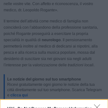
nelle vostre vite. Con affetto e riconoscenza, il vostro
medico, dr. Leopoldo Rogante».
Il termine dell'attività come medico di famiglia non
coinciderà con l'abbandono della professione sanitaria,
poiché Rogante proseguirà a esercitare la propria
specialità in qualità di
neurologo
. Il pensionamento
permetterà inoltre al medico di dedicarsi ai nipotini, alla
pesca e alla ricerca sulla musica popolare, mossa dal
desiderio di suscitare sia nei giovani sia negli adulti
l'interesse per la valorizzazione delle
tradizioni locali
.
Le notizie del giorno sul tuo smartphone
Ricevi gratuitamente ogni giorno le notizie della tua
città direttamente sul tuo smartphone. Scarica Telegram
e
clicca qui