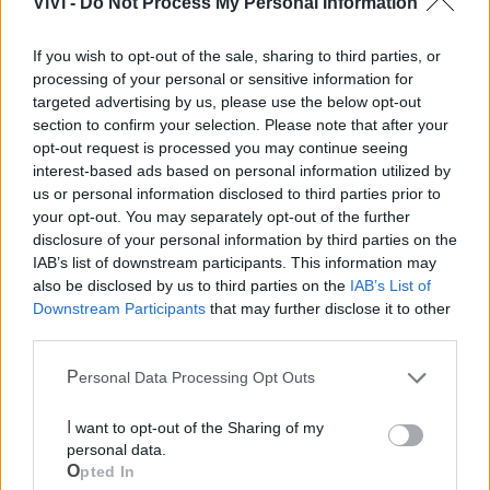
ViVi -
Do Not Process My Personal Information
LE INFO UTILI DI MOTTOLA
If you wish to opt-out of the sale, sharing to third parties, or
processing of your personal or sensitive information for
Farmacia di turno
targeted advertising by us, please use the below opt-out
section to confirm your selection. Please note that after your
opt-out request is processed you may continue seeing
Cimitero
interest-based ads based on personal information utilized by
us or personal information disclosed to third parties prior to
Ufficio Postale
your opt-out. You may separately opt-out of the further
disclosure of your personal information by third parties on the
IAB’s list of downstream participants. This information may
Guardia Medica
also be disclosed by us to third parties on the
IAB’s List of
Downstream Participants
that may further disclose it to other
third parties.
Canile
Personal Data Processing Opt Outs
Polizia Locale
I want to opt-out of the Sharing of my
personal data.
Ecocentro e rifiuti
Opted In