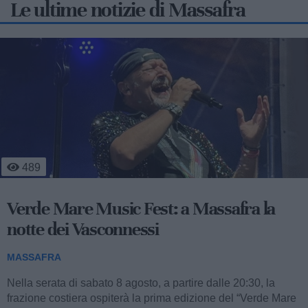
Le ultime notizie di Massafra
4
288
Massafra sul podio: la 13enne Francesca
Nitti è d'oro
MASSAFRA
A soli 13 anni, la giovanissima atleta massafrese Francesca
Nitti, portacolori del Settore Giovanile FITAV Regione