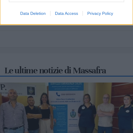
Mari
Data Deletion
Data Access
Privacy Policy
Scopri tutte le notizie, gli eventi e la Web TV di Cia Puglia - Area
Due Mari
Le ultime notizie di Massafra