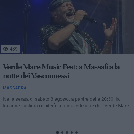
4
288
Massafra sul podio: la 13enne Francesca
Nitti è d'oro
MASSAFRA
A soli 13 anni, la giovanissima atleta massafrese Francesca
Nitti, portacolori del Settore Giovanile FITAV Regione
Puglia, ha conquistato una straordinaria...