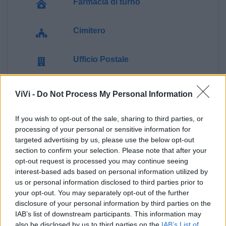
Farmacia di turno
Cimitero
Ufficio Postale
Guardia Medica
ViVi -
Do Not Process My Personal Information
Polizia Locale
If you wish to opt-out of the sale, sharing to third parties, or
processing of your personal or sensitive information for
targeted advertising by us, please use the below opt-out
Ecocentro e rifiuti
section to confirm your selection. Please note that after your
opt-out request is processed you may continue seeing
interest-based ads based on personal information utilized by
Pubblica illuminazione
us or personal information disclosed to third parties prior to
your opt-out. You may separately opt-out of the further
disclosure of your personal information by third parties on the
IAB’s list of downstream participants. This information may
also be disclosed by us to third parties on the
IAB’s List of