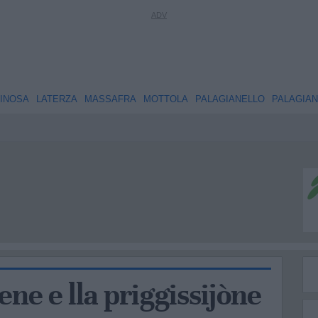
INOSA
LATERZA
MASSAFRA
MOTTOLA
PALAGIANELLO
PALAGIA
ene e lla priggissijòne