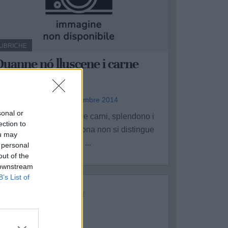
UBRICHE
uanne nó lluscene i carne
uscene i panne
a redazione - ven 12 settembre 2014
sonal or
uando non splendono le carni, splendono i
ection to
anni. Quando una persona non si distingue
ou may
er le sue doti personali, ...
 personal
out of the
 downstream
B’s List of