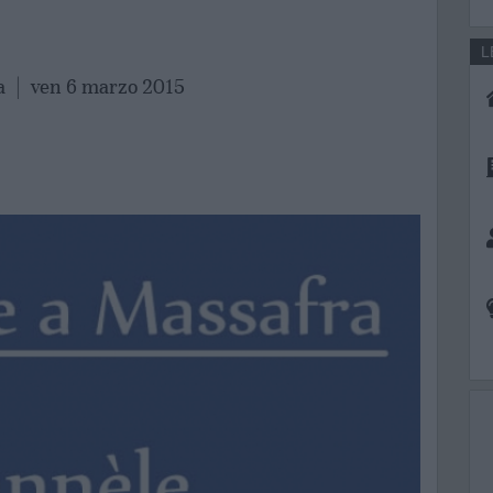
L
ra
|
ven 6 marzo 2015