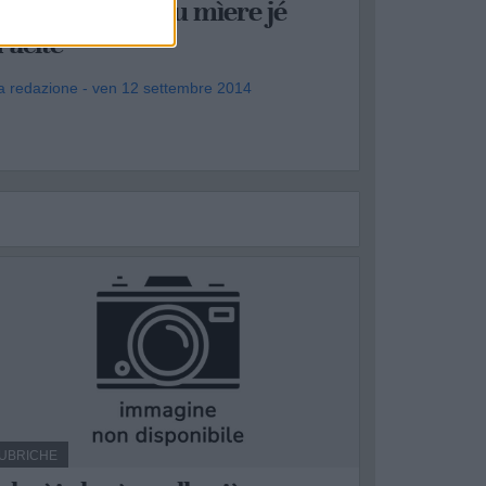
nanze o pòrte, u mìere jé
’acite
a redazione - ven 12 settembre 2014
.
UBRICHE