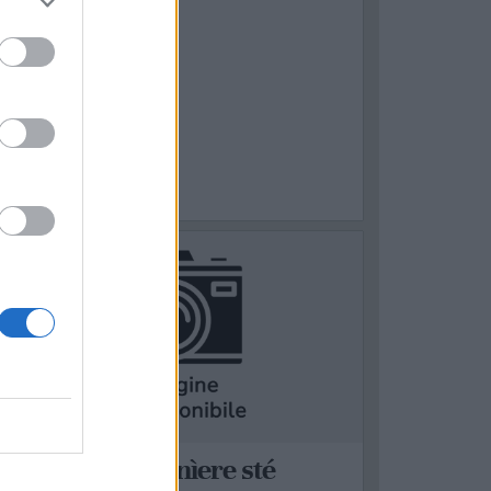
UBRICHE
Quanne u candenìere sté