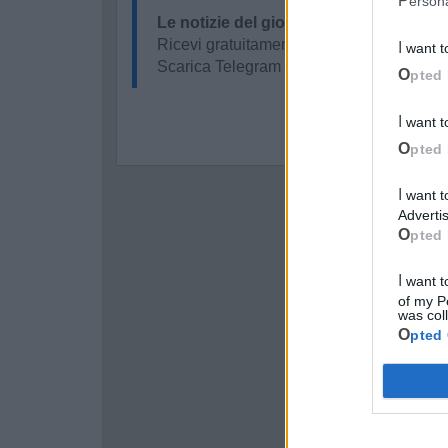
Perso
Le notizie del giorno sul tuo smartpho
Ricevi gratuitamente ogni giorno le notizi
I want 
Scarica Telegram e
clicca qui
Opted 
I want 
Opted 
I want to opt-out of processing my Personal Data for Targeted
Advertis
Opted 
I want to opt-out of Collection, Use, Retention, Sale, and/or Sharing
of my P
was col
Opted