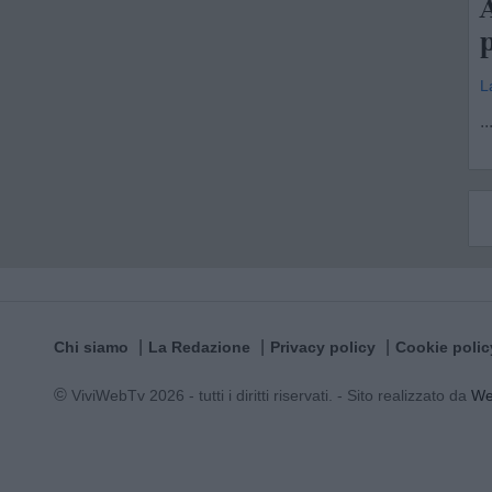
A
L
..
Chi siamo
La Redazione
Privacy policy
Cookie polic
© ViviWebTv 2026 - tutti i diritti riservati. - Sito realizzato da
W