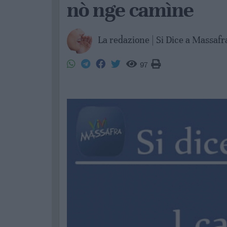
nò nge camìne
La redazione | Si Dice a Massaf
97