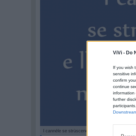
ViVi -
Do N
If you wish 
sensitive in
confirm you
continue se
information 
further disc
participants
Downstream 
I cannèle se strùscene e lla priggissijòne nò n