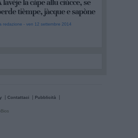
 lavèje la càpe allu ciùcce, se
perde tièmpe, jàcque e sapòne
a redazione - ven 12 settembre 2014
.
y
Contattaci
Pubblicità
e
Bios