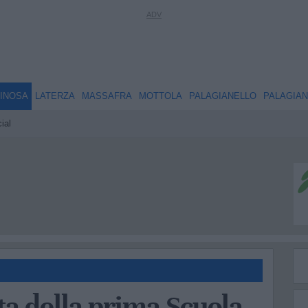
INOSA
LATERZA
MASSAFRA
MOTTOLA
PALAGIANELLO
PALAGIA
ial
ta della prima Scuola