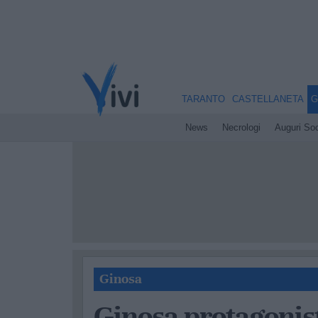
TARANTO
CASTELLANETA
G
News
Necrologi
Auguri Soc
Ginosa
Ginosa protagonis