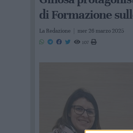
di Formazione sull
La Redazione
|
mer 26 marzo 2025
107