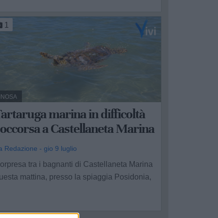
1
INOSA
artaruga marina in difficoltà
occorsa a Castellaneta Marina
a Redazione - gio 9 luglio
orpresa tra i bagnanti di Castellaneta Marina
uesta mattina, presso la spiaggia Posidonia,
.