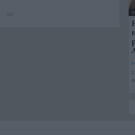
G
F
p
L
L
n