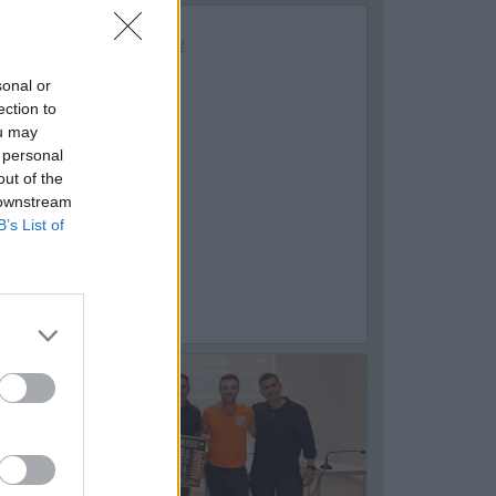
sonal or
ection to
ou may
 personal
out of the
 downstream
B’s List of