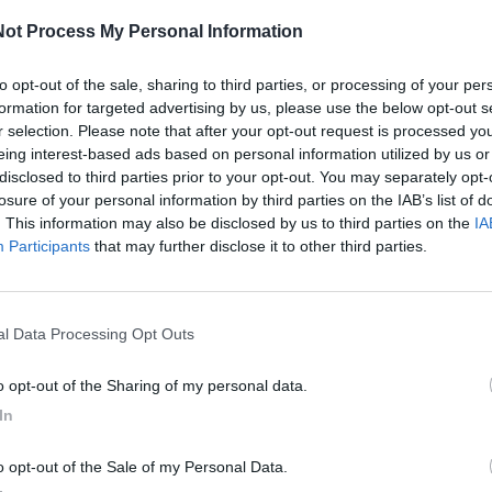
ot Process My Personal Information
to opt-out of the sale, sharing to third parties, or processing of your per
formation for targeted advertising by us, please use the below opt-out s
r selection. Please note that after your opt-out request is processed y
a i protagonisti della prima edizione della Scuola di
eing interest-based ads based on personal information utilized by us or
disclosed to third parties prior to your opt-out. You may separately opt-
'iniziativa che coinvolge 40 Comuni della Puglia.
losure of your personal information by third parties on the IAB’s list of
 Puglia, con il supporto di From, la Scuola ha come
. This information may also be disclosed by us to third parties on the
IA
Participants
that may further disclose it to other third parties.
elle amministrazioni locali nell’ambito delle politiche
nfigura come un importante passo in avanti per
igenze dei giovani.
nal Data Processing Opt Outs
resso la Fiera del Levante di Bari. A rappresentare il
re con delega alle Politiche Giovanili,
Luca
to opt-out of the Sharing of my personal data.
litiche Giovanili,
Marica Curci
. Durante l'incontro sono
In
mativo, che proseguirà fino a giugno 2025 e che vedrà
ofondimenti online su tematiche specifiche.
to opt-out of the Sale of my Personal Data.