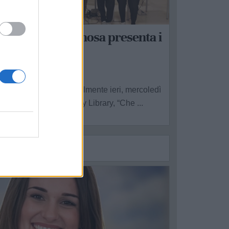
INOSA
Che Estate!": Ginosa presenta i
uoi eventi estivi
a Redazione - gio 9 luglio
 stato presentato ufficialmente ieri, mercoledì
 luglio, nella Community Library, “Che ...