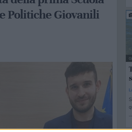
e Politiche Giovanili
G
T
s
L
S
q
..