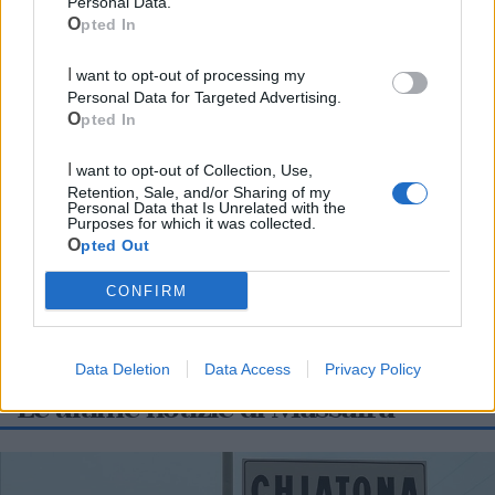
Personal Data.
Opted In
I want to opt-out of processing my
Personal Data for Targeted Advertising.
Cia Agricoltori Italiani | Puglia - Area Due
Opted In
Mari
I want to opt-out of Collection, Use,
Retention, Sale, and/or Sharing of my
Scopri tutte le notizie, gli eventi e la Web TV di Cia Puglia - Area
Personal Data that Is Unrelated with the
Due Mari
Purposes for which it was collected.
Opted Out
CONFIRM
Data Deletion
Data Access
Privacy Policy
Le ultime notizie di Massafra