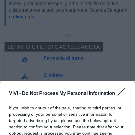
Ricevi gratuitamente ogni giorno le notizie della tua
città direttamente sul tuo smartphone. Scarica Telegram
e
clicca qui
LE INFO UTILI DI CASTELLANETA
Farmacia di turno
Cimitero
Ufficio Postale
ViVi -
Do Not Process My Personal Information
If you wish to opt-out of the sale, sharing to third parties, or
Guardia Medica
processing of your personal or sensitive information for
targeted advertising by us, please use the below opt-out
Canile
section to confirm your selection. Please note that after your
opt-out request is processed you may continue seeing