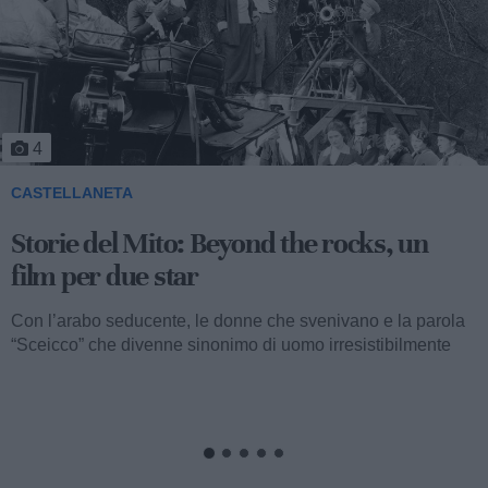
5
CASTELLANETA
Storie del Mito: Uno sceicco esuberante
Valentino fu consacrato attore internazionale, come abbiamo
visto, con il film “I quattro cavalieri dell’Apocalisse”. Così
cominciava...