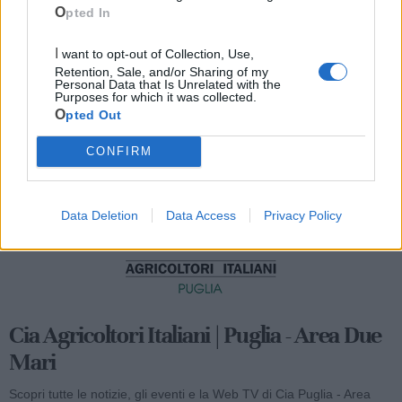
Opted In
I want to opt-out of Collection, Use,
Retention, Sale, and/or Sharing of my
Personal Data that Is Unrelated with the
Purposes for which it was collected.
Mondo CIA
Opted Out
CONFIRM
Data Deletion
Data Access
Privacy Policy
Cia Agricoltori Italiani | Puglia - Area Due
Mari
Scopri tutte le notizie, gli eventi e la Web TV di Cia Puglia - Area