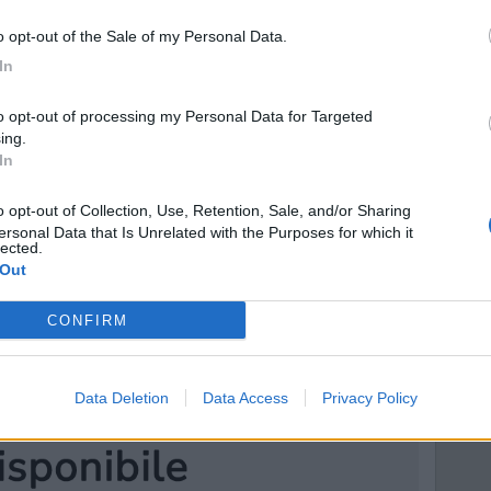
to opt-out of the Sale of my Personal Data.
chede nulle:
153
Schede bianche:
49
Schede
In
ing.
In
ersonal Data that Is Unrelated with the Purposes for which it
lected.
 Out
CONFIRM
Data Deletion
Data Access
Privacy Policy