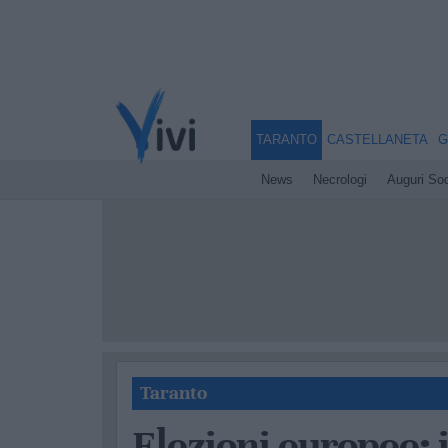
TARANTO
CASTELLANETA
G
News
Necrologi
Auguri Soc
Taranto
Elezioni europee: i