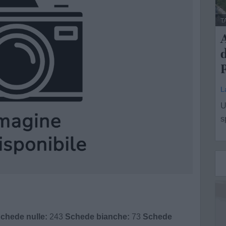
T
d
L
U
s
chede nulle:
243
Schede bianche:
73
Schede