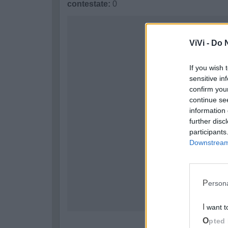
contestate:
0
ViVi -
Do N
If you wish 
sensitive in
confirm you
continue se
information 
further disc
participants
Downstream 
Perso
I want 
Opted 