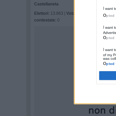
Castellaneta
I want 
Elettori:
13.863 |
Votanti:
5.628 (40,60%) |
S
Opted 
contestate:
0
I want to opt-out of processing my Personal Data for Targeted
Advertis
Opted 
I want to opt-out of Collection, Use, Retention, Sale, and/or Sharing
of my P
was col
Opted