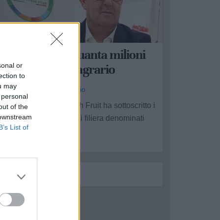
ARANTO
ccordo da cinquanta milioni
sonal or
er il consorzio agrario
ection to
ou may
a Redazione - mer 3 giugno
 personal
l Consorzio Global Fresh Fruit ha sottoscritto i
out of the
 downstream
ontratti dei programmi di filiera denominati
B’s List of
La ...