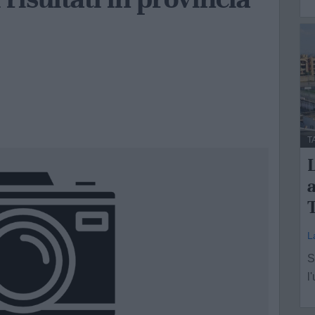
T
L
a
L
S
l