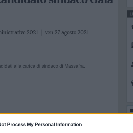
L
ministrative 2021
|
ven 27 agosto 2021
idati alla carica di sindaco di Massafra.
ot Process My Personal Information