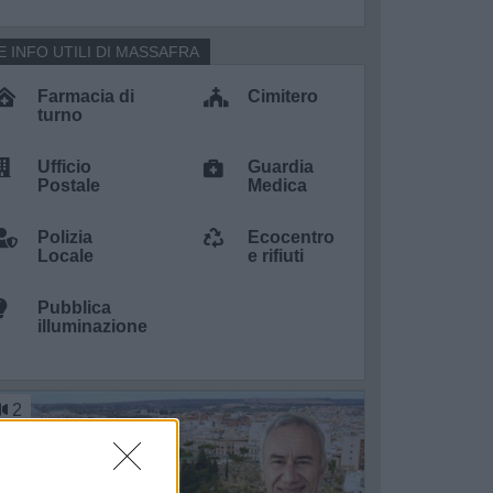
E INFO UTILI DI MASSAFRA
Farmacia di
Cimitero
turno
Ufficio
Guardia
Postale
Medica
Polizia
Ecocentro
Locale
e rifiuti
Pubblica
illuminazione
2