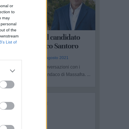
sonal or
ection to
ou may
 personal
UBRICHE
out of the
ialogando con il candidato
 downstream
B’s List of
sindaco Domenico Santoro
ntonello Piccolo - mer 25 agosto 2021
ontinuano le nostre conversazioni con i
andidati alla carica di sindaco di Massafra. ...