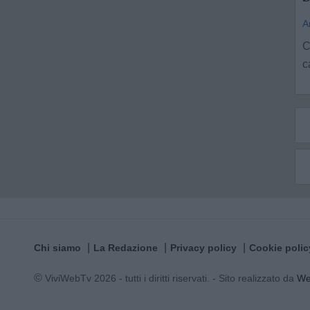
A
C
c
Chi siamo
La Redazione
Privacy policy
Cookie polic
© ViviWebTv 2026 - tutti i diritti riservati. - Sito realizzato da
W