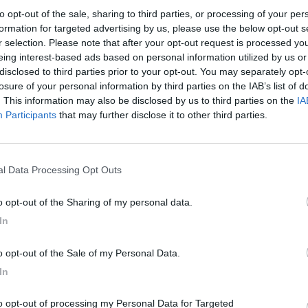
to opt-out of the sale, sharing to third parties, or processing of your per
formation for targeted advertising by us, please use the below opt-out s
r selection. Please note that after your opt-out request is processed y
eing interest-based ads based on personal information utilized by us or
R
disclosed to third parties prior to your opt-out. You may separately opt-
D
losure of your personal information by third parties on the IAB’s list of
 con il candidato Gaia Silvestri che alle prossime
. This information may also be disclosed by us to third parties on the
IA
vimento 5 Stelle".
Participants
that may further disclose it to other third parties.
A
ne
e della tua città direttamente sul tuo smartphone.
C
nal Data Processing Opt Outs
c
to opt-out of the Sharing of my personal data.
In
to opt-out of the Sale of my Personal Data.
In