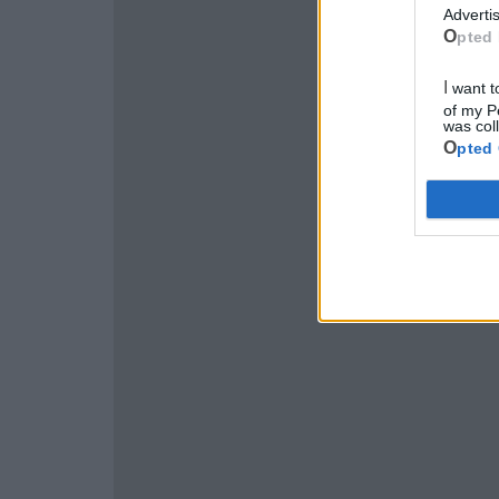
Advertis
Opted 
I want to opt-out of Collection, Use, Retention, Sale, and/or Sharing
of my P
was col
Opted