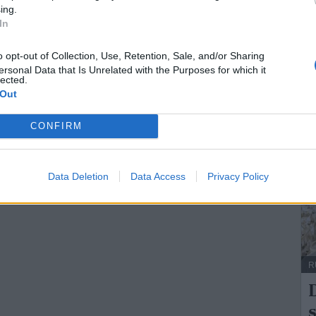
ing.
In
ersonal Data that Is Unrelated with the Purposes for which it
lected.
 Out
CONFIRM
Data Deletion
Data Access
Privacy Policy
R
D