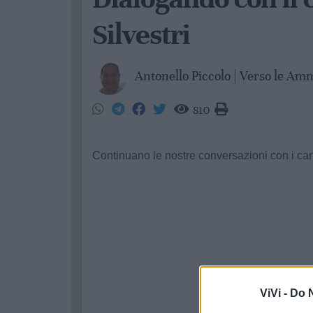
Silvestri
Antonello Piccolo | Verso le Am
810
Continuano le nostre conversazioni con i cand
ViVi -
Do N