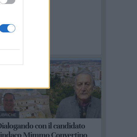
1
UBRICHE
ialogando con il candidato
sindaco Mimmo Convertino