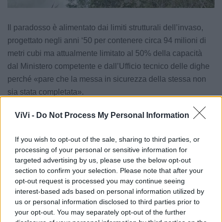
Il paradosso è alimentato dai limiti strutturali dell’invaso,
progettato negli anni ‘50 per contenere circa 94 milioni di
metri cubi ma attualmente limitato al 50% della capacità
dal Ministero competente e dall’Ufficio tecnico delle dighe
perché «pare che la messa in sicurezza della stessa non
sia stata completata».
I dati forniti dall’Autorità di Bacino confermano la gravità
ViVi -
Do Not Process My Personal Information
del momento: oggi nella diga sono presenti circa 56 milioni
If you wish to opt-out of the sale, sharing to third parties, or
di metri cubi di acqua a fronte dei 29 milioni dello scorso
processing of your personal or sensitive information for
anno, segno che la risorsa ci sarebbe ma manca la
targeted advertising by us, please use the below opt-out
capacità di trattenerla.
section to confirm your selection. Please note that after your
opt-out request is processed you may continue seeing
Oltre al danno infrastrutturale, la nota di CIA Due Mari
interest-based ads based on personal information utilized by
evidenzia un pesante contenzioso politico e gestionale con
us or personal information disclosed to third parties prior to
your opt-out. You may separately opt-out of the further
la vicina Basilicata, ricordando che la Regione Puglia è