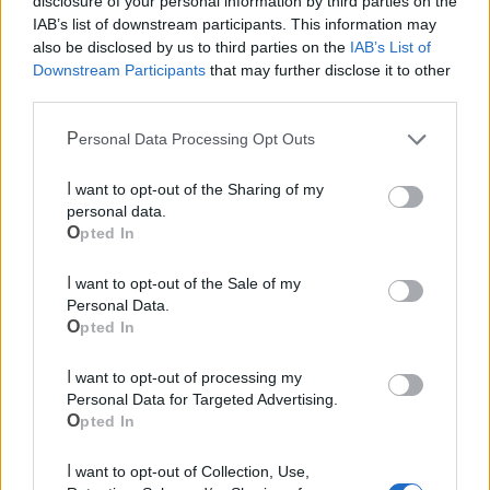
disclosure of your personal information by third parties on the
comproprietaria al 50% della diga di San Giuliano.
IAB’s list of downstream participants. This information may
Tuttavia, a causa di comportamenti scellerati dell’ex
also be disclosed by us to third parties on the
IAB’s List of
consorzio di bonifica «Stornara e Tara» di Taranto, che per
Downstream Participants
that may further disclose it to other
third parties.
anni non ha onorato gli impegni economici per la gestione,
la Basilicata oggi «ritiene di fare e disfare a proprio
Personal Data Processing Opt Outs
piacimento aumentando e/o diminuendo l’acqua alla
Puglia, senza alcun criterio, soprattutto durante la stagione
I want to opt-out of the Sharing of my
estiva».
personal data.
Opted In
Per queste ragioni, Rubino e D’Amico ribadiscono
I want to opt-out of the Sale of my
l’urgenza di «ristabilire le regole e i periodi di utilizzo della
Personal Data.
stessa in virtù del 50% di comproprietà», ma soprattutto
Opted In
insistono affinché la Puglia smetta di dipendere
esclusivamente da decisioni altrui e investa in infrastrutture
I want to opt-out of processing my
Personal Data for Targeted Advertising.
proprie che permettano di gestire al meglio le risorse
Opted In
idriche che annualmente si riducono sempre di più,
garantendo un futuro certo agli agricoltori del territorio.
I want to opt-out of Collection, Use,