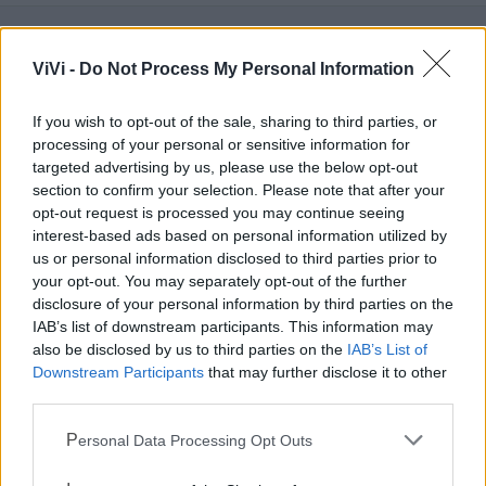
ViVi -
Do Not Process My Personal Information
Mondo CIA
If you wish to opt-out of the sale, sharing to third parties, or
processing of your personal or sensitive information for
targeted advertising by us, please use the below opt-out
section to confirm your selection. Please note that after your
opt-out request is processed you may continue seeing
interest-based ads based on personal information utilized by
us or personal information disclosed to third parties prior to
your opt-out. You may separately opt-out of the further
disclosure of your personal information by third parties on the
IAB’s list of downstream participants. This information may
Cia Agricoltori Italiani | Puglia - Area Due
also be disclosed by us to third parties on the
IAB’s List of
Downstream Participants
that may further disclose it to other
Mari
third parties.
Scopri tutte le notizie, gli eventi e la Web TV di Cia Puglia - Area
Personal Data Processing Opt Outs
Due Mari