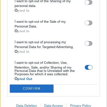
I want to opt-out of the Sharing of my
personal data.
Opted In
I want to opt-out of the Sale of my
Personal Data.
Le ultime notizie di Massafra
Opted In
I want to opt-out of processing my
Personal Data for Targeted Advertising.
Opted In
I want to opt-out of Collection, Use,
Retention, Sale, and/or Sharing of my
Personal Data that Is Unrelated with the
Purposes for which it was collected.
Opted Out
543
CONFIRM
Verde Mare Music Fest: a Massafra la
Data Deletion
Data Access
Privacy Policy