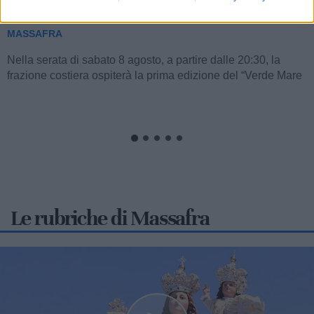
notte dei Vasconnessi
MASSAFRA
Nella serata di sabato 8 agosto, a partire dalle 20:30, la
frazione costiera ospiterà la prima edizione del “Verde Mare
Music Fest”,...
Le rubriche di Massafra