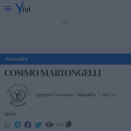
Massafra
COSIMO MARTONGELLI
Agenzia Coronese | Massafra
|
ven 24
aprile
7141