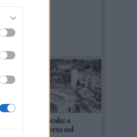
ASSAFRA
adonna della Scala: a
assafra il concerto sul