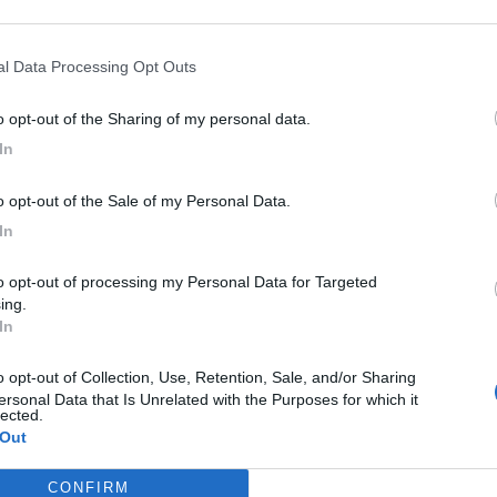
ono invitati a decorare balconi e affacci con drappi,
nal Data Processing Opt Outs
to opt-out of the Sharing of my personal data.
In
to opt-out of the Sale of my Personal Data.
In
ing.
In
M
ersonal Data that Is Unrelated with the Purposes for which it
lected.
M
 Out
M
CONFIRM