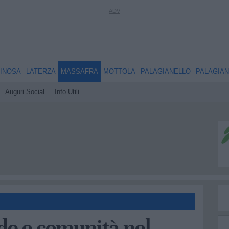
INOSA
LATERZA
MASSAFRA
MOTTOLA
PALAGIANELLO
PALAGIA
Auguri Social
Info Utili
de e comunità nel