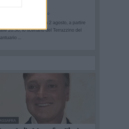
cinema
a Redazione - sab 1 agosto
ella serata di domenica 2 agosto, a partire
alle 20:30, lo scenario del Terrazzino del
antuario ...
ASSAFRA