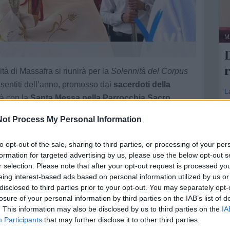
M
r
ità di Massafra si riunirà per la
Solennità del Corpus
ù sentiti dell’anno, promosso dai
sacerdoti della
L
rà con la
Santa Messa nella Parrocchia Sacro
A
ocessione eucaristica
per le vie della città.
ot Process My Personal Information
m
cittadino: Via Zara, Via Saffi, Piazza
u
a Caracciolo, Via Puglia, Via Belmonte, via Trento,
to opt-out of the sale, sharing to third parties, or processing of your per
formation for targeted advertising by us, please use the below opt-out s
Vittorio Emanuele, Corso Italia, Ponte Garibaldi, Via
r selection. Please note that after your opt-out request is processed y
an Benedetto, Via Vitt. Veneto, Via E. Scarano per
eing interest-based ads based on personal information utilized by us or
disclosed to third parties prior to your opt-out. You may separately opt-
losure of your personal information by third parties on the IAB’s list of
e eucaristica
, culmine spirituale della celebrazione. I
. This information may also be disclosed by us to third parties on the
IA
ta la cittadinanza
, affinché questo momento diventi
Participants
that may further disclose it to other third parties.
nto della fede.