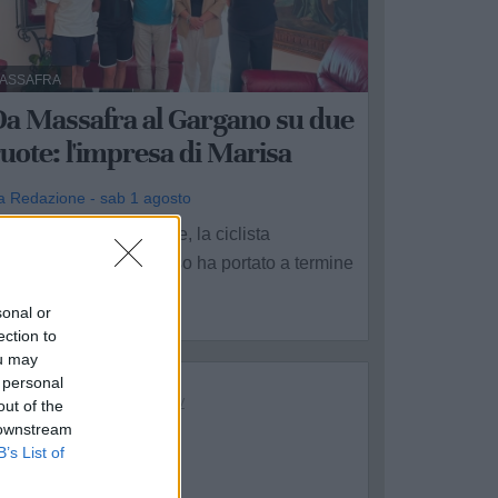
ASSAFRA
Da Massafra al Gargano su due
uote: l'impresa di Marisa
a Redazione - sab 1 agosto
nche in questa stagione, la ciclista
assafrese Marisa Russo ha portato a termine
n'intensa ...
sonal or
ection to
ou may
 personal
out of the
 downstream
B’s List of