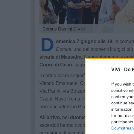
Corpus Domini
© Vivi
D
omenica 7 giugno alle 19
, la comun
Domini
, uno dei momenti liturgici pi
vicarìa di Massafra
. L’appuntamento si apri
Cuore di Gesù
, seguita dalla tradizionale
pr
ViVi -
Do N
Il corteo sacro seguirà un articolato percorso 
Vittorio Emanuele, Corso Reg. Margherita, Vi
If you wish 
sensitive in
Via Parini, via Bolzano, Corso Roma, Piazza 
confirm you
Caduti Nave Roma, Piazza Garibaldi, Largo S
continue se
poi concludersi in Piazza Pio XI.
information 
further disc
All’arrivo
, nel
duomo
, si terrà la
benedizion
participants
sacerdoti hanno rivolto un
invito aperto a tut
Downstream 
occasione di incontro, preghiera e rinnovame