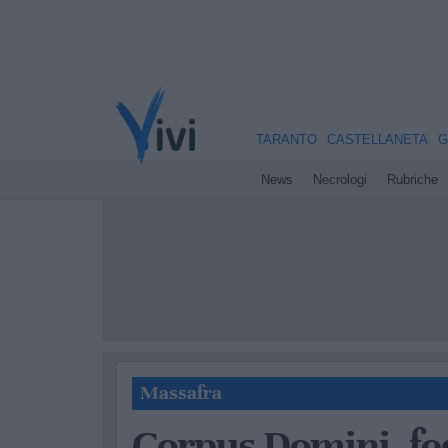
TARANTO
CASTELLANETA
G
News
Necrologi
Rubriche
Massafra
Corpus Domini, fe