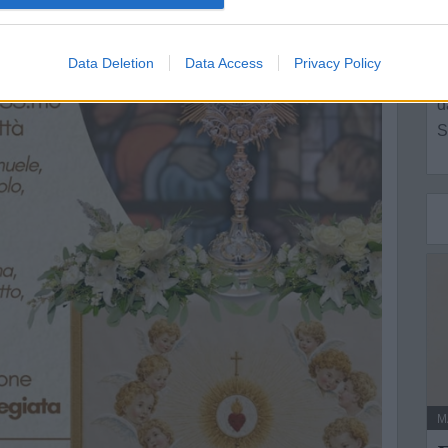
L
Data Deletion
Data Access
Privacy Policy
N
d
S
M