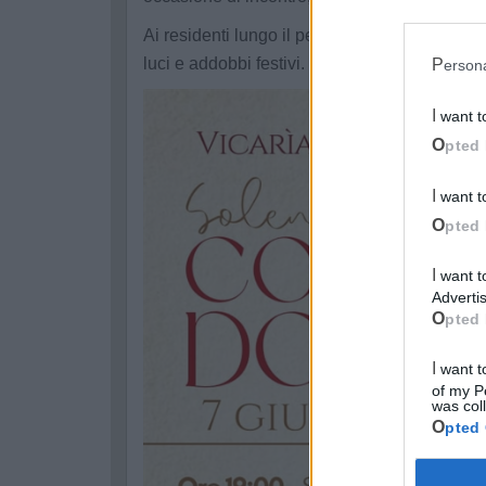
Ai residenti lungo il percorso processionale s
luci e addobbi festivi.
Perso
I want 
Opted 
I want 
Opted 
I want to opt-out of processing my Personal Data for Targeted
Advertis
Opted 
I want to opt-out of Collection, Use, Retention, Sale, and/or Sharing
of my P
was col
Opted