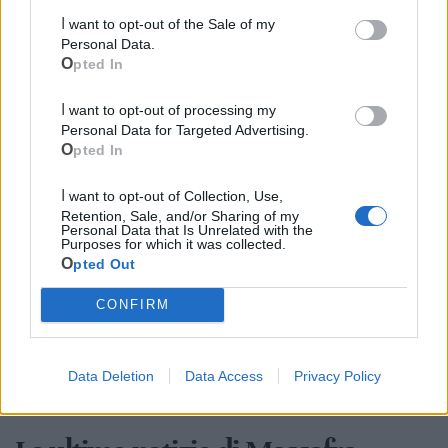
I want to opt-out of the Sale of my
Personal Data.
Opted In
I want to opt-out of processing my
Personal Data for Targeted Advertising.
Opted In
Cia Agricoltori Italiani | Puglia - Area Due
I want to opt-out of Collection, Use,
Retention, Sale, and/or Sharing of my
Mari
Personal Data that Is Unrelated with the
Purposes for which it was collected.
Scopri tutte le notizie, gli eventi e la Web TV di Cia Puglia - Area
Opted Out
Due Mari
CONFIRM
Data Deletion
Data Access
Privacy Policy