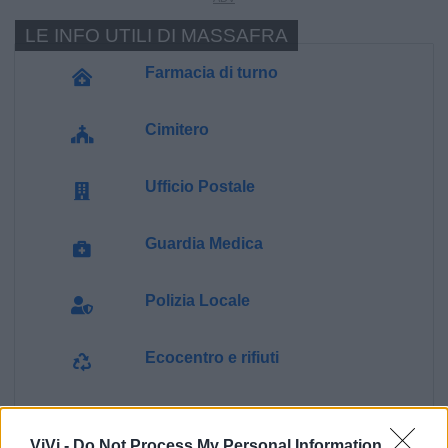
LE INFO UTILI DI MASSAFRA
Farmacia di turno
Cimitero
Ufficio Postale
Guardia Medica
Polizia Locale
Ecocentro e rifiuti
Pubblica illuminazione
ViVi -
Do Not Process My Personal Information