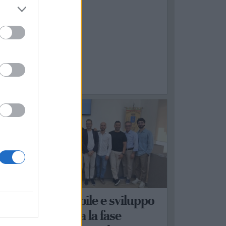
ASTELLANETA
obilità sostenibile e sviluppo
erritoriale: al via la fase