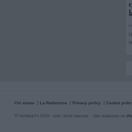
L
U
r
Chi siamo
La Redazione
Privacy policy
Cookie polic
© ViviWebTv 2026 - tutti i diritti riservati. - Sito realizzato da
W