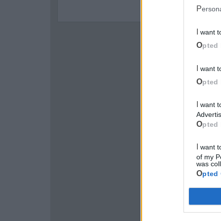
Perso
I want 
Opted 
I want 
Opted 
I want to opt-out of processing my Personal Data for Targeted
Advertis
Opted 
I want to opt-out of Collection, Use, Retention, Sale, and/or Sharing
of my P
was col
Opted