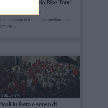
perativa di "Appia Bike Tour"
a Redazione - ven 31 luglio
ella mattinata di ieri, l’aula consiliare del
omune ...
ASTELLANETA
icoli in festa e senso di