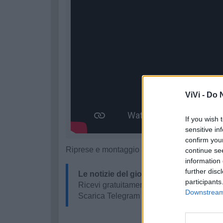
ViVi -
Do N
If you wish 
sensitive in
confirm you
Riprese e montaggio a cura di Silvio Trisolini
continue se
information 
further disc
Le notizie del giorno sul tuo smartpho
participants
Ricevi gratuitamente ogni giorno le notizi
Downstream 
Scarica Telegram e
clicca qui