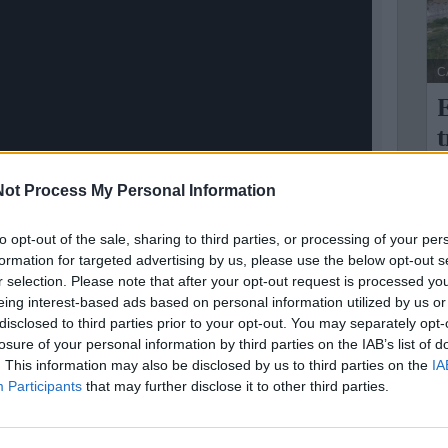
C
E
t
n
ot Process My Personal Information
L
to opt-out of the sale, sharing to third parties, or processing of your per
U
formation for targeted advertising by us, please use the below opt-out s
n
r selection. Please note that after your opt-out request is processed y
.
eing interest-based ads based on personal information utilized by us or
disclosed to third parties prior to your opt-out. You may separately opt-
losure of your personal information by third parties on the IAB’s list of
ne
. This information may also be disclosed by us to third parties on the
IA
e della tua città direttamente sul tuo smartphone.
Participants
that may further disclose it to other third parties.