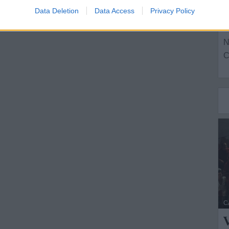
o
Data Deletion
Data Access
Privacy Policy
L
N
C
C
V