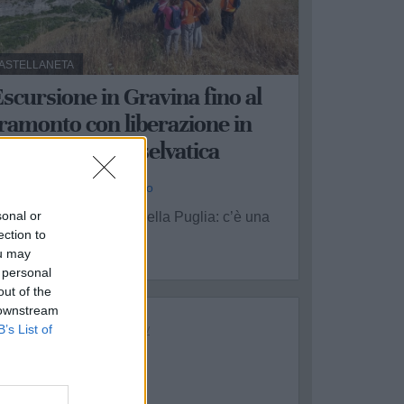
ASTELLANETA
scursione in Gravina fino al
ramonto con liberazione in
atura di fauna selvatica
a Redazione - ven 31 luglio
sonal or
n tramonto nel ventre della Puglia: c’è una
ection to
uova escursione ...
ou may
 personal
out of the
 downstream
B’s List of