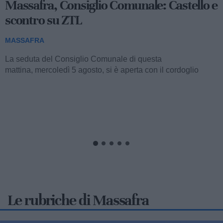
340
Massafra, Futuro Nazionale:
"Maggioranza in stallo"
MASSAFRA
La recente seduta del Consiglio Comunale di stamattina,
interrottasi per la mancanza del numero legale, ha innescato
una dura presa di posizione da parte...
Le rubriche di Massafra