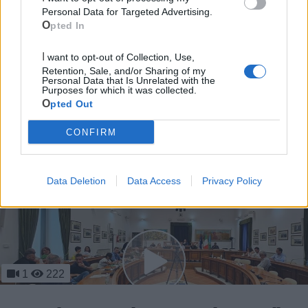
Mari
Personal Data for Targeted Advertising.
Opted In
Scopri tutte le notizie, gli eventi e la Web TV di Cia Puglia - Area
Due Mari
I want to opt-out of Collection, Use,
Retention, Sale, and/or Sharing of my
Personal Data that Is Unrelated with the
Purposes for which it was collected.
Opted Out
CONFIRM
Le ultime notizie di Massafra
Data Deletion
Data Access
Privacy Policy