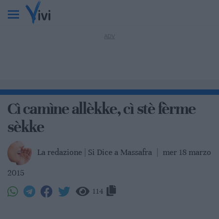
Cì camìne allèkke, cì stè fèrme
sèkke
La redazione | Si Dice a Massafra
|
mer 18 marzo
2015
114