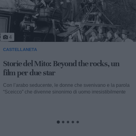
5
CASTELLANETA
Storie del Mito: Uno sceicco esuberante
Valentino fu consacrato attore internazionale, come abbiamo
visto, con il film “I quattro cavalieri dell’Apocalisse”. Così
cominciava...