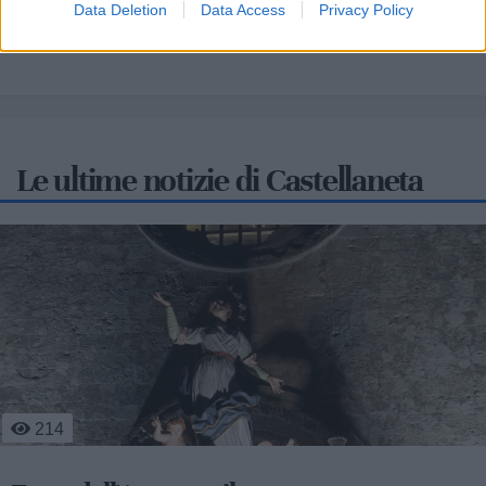
Data Deletion
Data Access
Privacy Policy
Le ultime notizie di Castellaneta
344