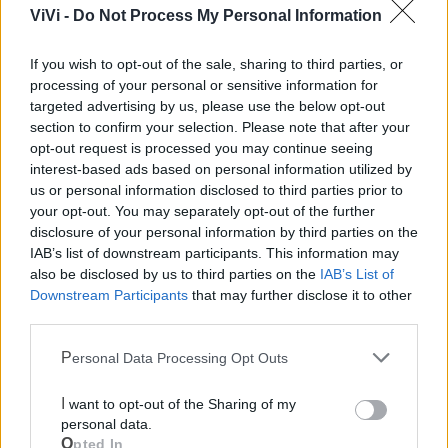
completando la squadra della direzione strategica.
ViVi -
Do Not Process My Personal Information
If you wish to opt-out of the sale, sharing to third parties, or
Le notizie del giorno sul tuo smartphone
processing of your personal or sensitive information for
Ricevi gratuitamente ogni giorno le notizie della tua
targeted advertising by us, please use the below opt-out
città direttamente sul tuo smartphone. Scarica Telegram
section to confirm your selection. Please note that after your
e
clicca qui
opt-out request is processed you may continue seeing
interest-based ads based on personal information utilized by
us or personal information disclosed to third parties prior to
your opt-out. You may separately opt-out of the further
disclosure of your personal information by third parties on the
IAB’s list of downstream participants. This information may
also be disclosed by us to third parties on the
IAB’s List of
Downstream Participants
that may further disclose it to other
third parties.
Personal Data Processing Opt Outs
I want to opt-out of the Sharing of my
personal data.
Opted In