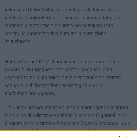
«Grazie al dottor Colacicco per il grande lavoro svolto e
per il contributo offerto nel corso del suo mandato», si
legge nella nota ufficiale diffusa per sottolineare la
continuità amministrativa durante la transizione
istituzionale.
Nato a Bari nel 1977, il nuovo direttore generale, Vito
Bavaro è un ingegnere che vanta una consolidata
esperienza nella pubblica amministrazione nel settore
sanitario, dell’innovazione tecnologica e della
trasformazione digitale.
Tra i primi provvedimenti del neo direttore generale figura
la nomina del direttore sanitario Vincenzo Gigantelli e del
direttore amministrativo Francesco Saverio Massaro. I due
professionisti si insedieranno nei prossimi giorni,