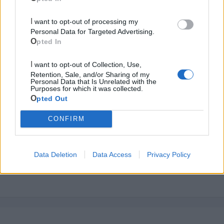
I want to opt-out of processing my
Personal Data for Targeted Advertising.
Opted In
I want to opt-out of Collection, Use,
Retention, Sale, and/or Sharing of my
Personal Data that Is Unrelated with the
Purposes for which it was collected.
Opted Out
Cia Agricoltori Italiani | Puglia - Area Due
CONFIRM
Mari
Scopri tutte le notizie, gli eventi e la Web TV di Cia Puglia - Area
Due Mari
Data Deletion
Data Access
Privacy Policy