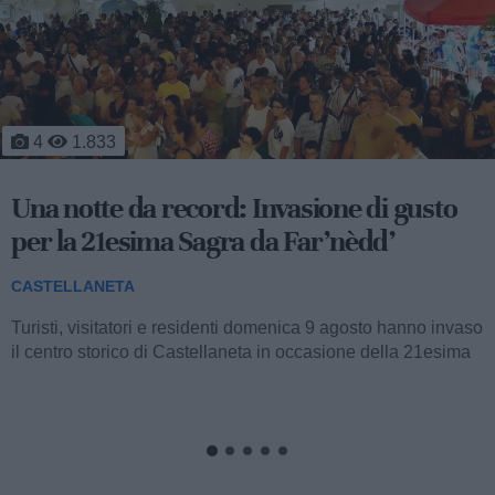
1
1.152
Il mattino dopo l'inferno: fiamme a
ridosso delle case, 7 ore di battaglia
contro il fuoco
CASTELLANETA
Proseguono anche stamane le operazioni di spegnimento e
di bonifica in seguito al vasto incendio che da metà del
pomeriggio di ieri fino a notte...