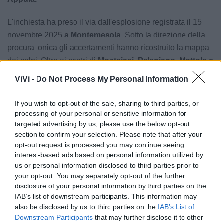
L'inchiesta ha preso il via dall'esplosione registrata il 15
novembre 2025
a Montemesola
. Sotto la direzione della
procura ionica gli accertamenti hanno ricostruito la mappa
dei colpi. Oltre ai centri di
Monteiasi, Palagiano, Mottola e
Scanzano Jonico
, la banda avrebbe operato nelle
ViVi -
Do Not Process My Personal Information
province di Cosenza, Benevento, Frosinone, Caserta,
Napoli, Salerno e Foggia.
If you wish to opt-out of the sale, sharing to third parties, or
processing of your personal or sensitive information for
Tutti i provvedimenti restrittivi dovranno ora passare al
targeted advertising by us, please use the below opt-out
vaglio del giudice per le indagini preliminari per la
section to confirm your selection. Please note that after your
opt-out request is processed you may continue seeing
convalida entro le prossime 48 ore.
interest-based ads based on personal information utilized by
us or personal information disclosed to third parties prior to
your opt-out. You may separately opt-out of the further
Le notizie del giorno sul tuo smartphone
disclosure of your personal information by third parties on the
Ricevi gratuitamente ogni giorno le notizie della tua
IAB’s list of downstream participants. This information may
città direttamente sul tuo smartphone. Scarica Telegram
also be disclosed by us to third parties on the
IAB’s List of
e
clicca qui
Downstream Participants
that may further disclose it to other