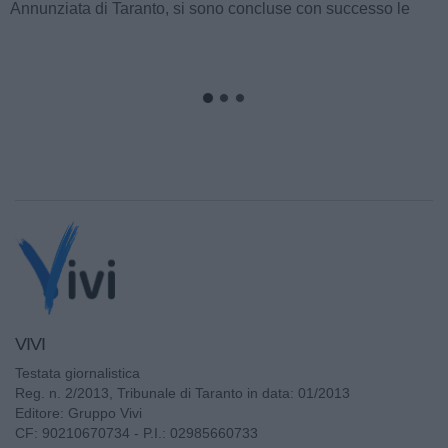
Fruit (collocata al km 640+400 della Strada Statale 7 Appia,
tra Taranto e Massafra) si è...
VIVI
Testata giornalistica
Reg. n. 2/2013, Tribunale di Taranto in data: 01/2013
Editore: Gruppo Vivi
CF: 90210670734 - P.I.: 02985660733