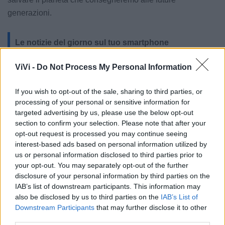
generazioni.
Le notizie del giorno sul tuo smartphone
Ricevi gratuitamente ogni giorno le notizie della tua
città direttamente sul tuo smartphone. Scarica Telegram
ViVi -
Do Not Process My Personal Information
e
clicca qui
If you wish to opt-out of the sale, sharing to third parties, or
processing of your personal or sensitive information for
targeted advertising by us, please use the below opt-out
section to confirm your selection. Please note that after your
LE INFO UTILI DI CASTELLANETA
opt-out request is processed you may continue seeing
interest-based ads based on personal information utilized by
Farmacia di turno
us or personal information disclosed to third parties prior to
your opt-out. You may separately opt-out of the further
Cimitero
disclosure of your personal information by third parties on the
IAB’s list of downstream participants. This information may
also be disclosed by us to third parties on the
IAB’s List of
Ufficio Postale
Downstream Participants
that may further disclose it to other
third parties.