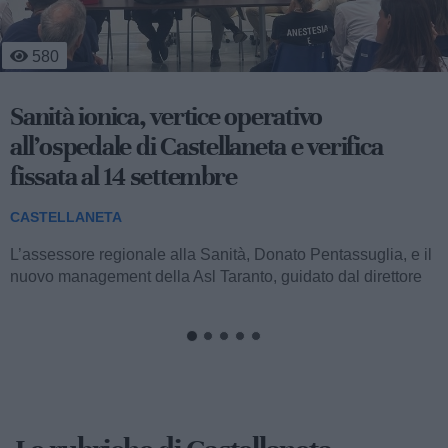
3
433
Lieto fine per "Piero": tartaruga salvata dai
bagnini di Castellaneta Marina
CASTELLANETA
Un esemplare di tartaruga Caretta caretta, simpaticamente
battezzato Piero, è stato tratto in salvo lungo il litorale di
Castellaneta Marina grazie...