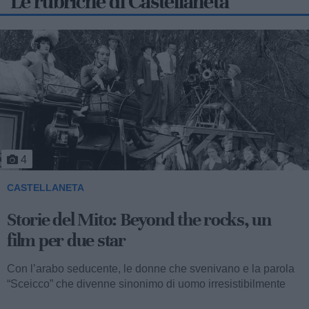
Le rubriche di Castellaneta
5
CASTELLANETA
Storie del Mito: Uno sceicco esuberante
Valentino fu consacrato attore internazionale, come abbiamo
visto, con il film “I quattro cavalieri dell’Apocalisse”. Così
cominciava...